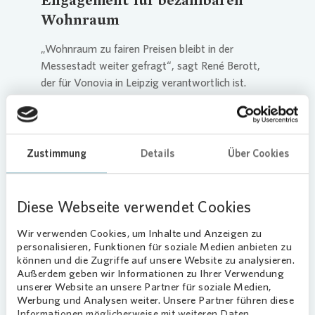
Wohnraum
„Wohnraum zu fairen Preisen bleibt in der
Messestadt weiter gefragt“, sagt René Berott,
der für
Vonovia
in Leipzig verantwortlich ist.
„Unsere durchschnittliche Bestandsmiete in
Leipzig liegt im Januar 2023 mit 6,40 Euro pro
Quadratmeter unter dem Leipziger Durchschnitt.
Und auch unsere Mietpreise bei Neuvermietungen
Zustimmung
Details
Über Cookies
liegen unterhalb des Marktdurchschnitts“,
berichtet René Berott weiter: „Bei uns wohnen die
Menschen im bezahlbaren Bereich.”
Diese Webseite verwendet Cookies
Kontinuierliche Investitionen in
Wir verwenden Cookies, um Inhalte und Anzeigen zu
personalisieren, Funktionen für soziale Medien anbieten zu
den Bestand
können und die Zugriffe auf unsere Website zu analysieren.
Außerdem geben wir Informationen zu Ihrer Verwendung
Die Herausforderungen im Bausektor ändern
unserer Website an unsere Partner für soziale Medien,
nichts am langfristigen Engagement von
Vonovia
Werbung und Analysen weiter. Unsere Partner führen diese
in Leipzig. Dieses Jahr starten keine
Informationen möglicherweise mit weiteren Daten