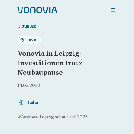
ZURÜCK
LEIPZIG
Zuhause finden
Vonovia in Leipzig:
Investitionen trotz
Mein Zuhause
Neubaupause
14.03.2023
Meine Stadt
Teilen
Weitere Angebote
Login