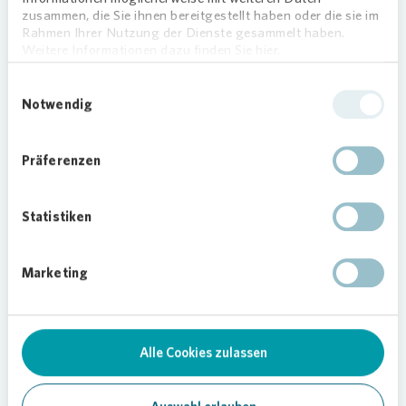
zusammen, die Sie ihnen bereitgestellt haben oder die sie im
Neubauvorhaben, alle begonnenen
Rahmen Ihrer Nutzung der Dienste gesammelt haben.
Neubauprojekte werden jedoch zu Ende gebracht.
Weitere Informationen dazu finden Sie hier.
Und: „Wir kümmern uns weiter kontinuierlich um
unsere Häuser und Quartiere“, betont René
Einwilligungsauswahl
Notwendig
Berott weiter. „2021 und 2022 haben wir
insgesamt etwa 30 Millionen Euro in unsere
Gebäude investiert“, erklärt Berott. Für 2023 sind
Präferenzen
weitere 29 Millionen Euro für Instandsetzungs-
und Sanierungsmaßnahmen eingeplant.
Statistiken
Vonovia
ist mehr als Wohnen
„Wir von
Vonovia
in Leipzig engagieren uns in
Marketing
unseren Quartieren für die Menschen und die
Nachbarschaften. Dafür unterstützen wir seit
Jahren Akteure wie die Arche, die Leipziger
Alle Cookies zulassen
Johanniter und den Nachbarschaftshilfeverein in
Schönefeld“, berichtet René Berott. So stellte das
Unternehmen im Jahr 2022 der Stadt Leipzig rund