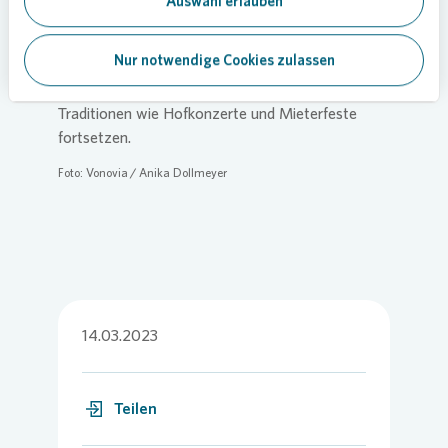
Auswahl erlauben
30 Wohnungen für Flüchtlinge aus der Ukraine
und für Menschen mit
Nur notwendige Cookies zulassen
Marktzugangsschwierigkeiten zur Verfügung. Im
Jahr 2023 wird
Vonovia
liebgewonnene
Traditionen wie Hofkonzerte und Mieterfeste
fortsetzen.
Foto:
Vonovia
/ Anika Dollmeyer
14.03.2023
Teilen