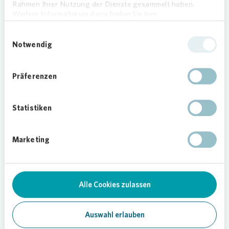
sich: „Ich wohne seit 50 Jahren sehr gerne in
Rahmen Ihrer Nutzung der Dienste gesammelt haben.
dieser Wohnung und bin immer noch zufrieden.
Weitere Informationen dazu finden Sie hier.
Die gute Nachbarschaft macht das Leben hier
Einwilligungsauswahl
besonders schön.“
Notwendig
Foto:
Vonovia
/ Bierwald
Präferenzen
Statistiken
Marketing
27.07.2023
Teilen
Alle Cookies zulassen
Auswahl erlauben
Soziales Engagement