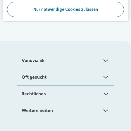
Nur notwendige Cookies zulassen
Vonovia SE
Startseite
Oft gesucht
Über uns
FAQ
Rechtliches
Investoren
Kontakt
Impressum
Weitere Seiten
Nachhaltigkeit
„Mein Vonovia“ App
Cookie-Richtlinien
InvestorPortal
Presse