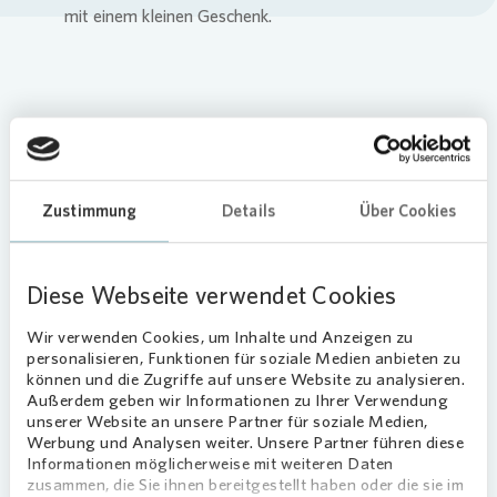
Loading...
Zustimmung
Details
Über Cookies
In Essen-Schonnebeck gratulierte
Vonovia
einer besonderen Mieterin.
Diese Webseite verwendet Cookies
Liselotte Eidens wohnt bereits seit 50
Jahren in ihrer gemütlichen Wohnung im
Wir verwenden Cookies, um Inhalte und Anzeigen zu
schönen Schonnebeck.
personalisieren, Funktionen für soziale Medien anbieten zu
können und die Zugriffe auf unsere Website zu analysieren.
Außerdem geben wir Informationen zu Ihrer Verwendung
Als Dankeschön überreichte
Vonovia
unserer Website an unsere Partner für soziale Medien,
Werbung und Analysen weiter. Unsere Partner führen diese
Objektbetreuer Rolf Günther der freundlichen
Informationen möglicherweise mit weiteren Daten
Rentnerin ein kleines Geschenk. Frau Eidens freut
zusammen, die Sie ihnen bereitgestellt haben oder die sie im