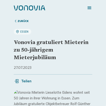
ZURÜCK
ESSEN
Zuhause finden
Vonovia gratuliert Mieterin
zu 50-jährigem
Mein Zuhause
Mieterjubiläum
27.07.2023
Meine Stadt
Teilen
Weitere Angebote
Login