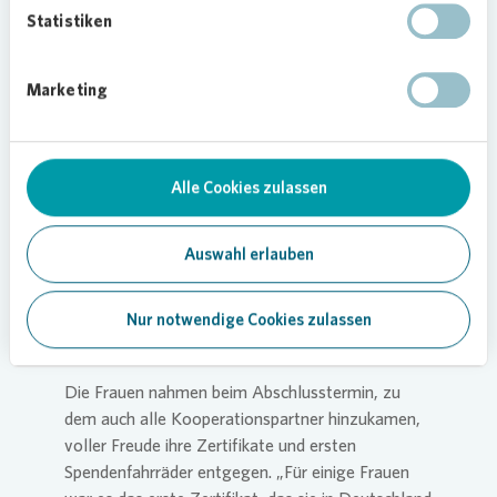
MobilitätsWerkStadt 2025.
Statistiken
Vonovia
unterstützt mit sicherer
Ausstattung
Marketing
In diesem Jahr unterstütze das
Vonovia
Quartiersmanagement in Gladbeck-Brauck die
Frauen mit Fahrradhelmen, Warnwesten und
Alle Cookies zulassen
Zubehör. Außerdem ermöglichte
Vonovia
durch
seine Spende eine Übersetzerin und eine
Auswahl erlauben
Kinderbetreuung während des Kurses. So konnten
die Frauen mühelos dem theoretischen Teil folgen
Nur notwendige Cookies zulassen
und gleichzeitig ihre Kinder zu der Veranstaltung
mitbringen.
Die Frauen nahmen beim Abschlusstermin, zu
dem auch alle Kooperationspartner hinzukamen,
voller Freude ihre Zertifikate und ersten
Spendenfahrräder entgegen. „Für einige Frauen