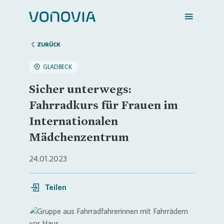
ZURÜCK
GLADBECK
Zuhause finden
Sicher unterwegs:
Fahrradkurs für Frauen im
Mein Zuhause
Internationalen
Mädchenzentrum
Meine Stadt
24.01.2023
Weitere Angebote
Teilen
Login