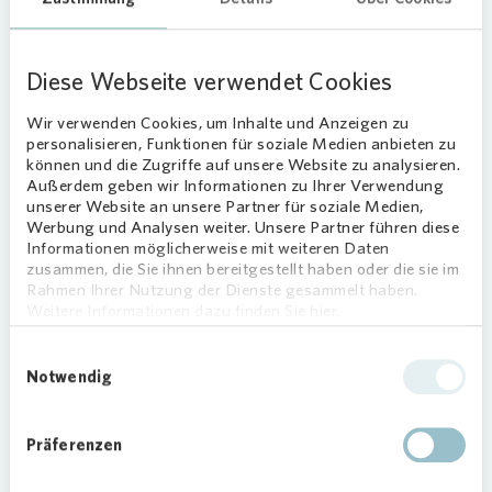
Der Kurs stärkte die Frauen in ihrem
Selbstvertrauen, erweiterte ihre Mobilität und
stärkte ihre Vorbildfunktion innerhalb ihrer
Diese Webseite verwendet Cookies
Familien. Wie auch im letzten Jahr wurde der Kurs
Wir verwenden Cookies, um Inhalte und Anzeigen zu
von dem Gladbecker Netzwerk, vielen
personalisieren, Funktionen für soziale Medien anbieten zu
Organisationen und Unternehmen unterstützt.
können und die Zugriffe auf unsere Website zu analysieren.
Außerdem geben wir Informationen zu Ihrer Verwendung
Beteiligt waren neben
Vonovia
die
unserer Website an unsere Partner für soziale Medien,
Integrationsagentur Internationales
Werbung und Analysen weiter. Unsere Partner führen diese
Mädchenzentrum, die Umweltabteilung der Stadt
Informationen möglicherweise mit weiteren Daten
zusammen, die Sie ihnen bereitgestellt haben oder die sie im
Gladbeck und das Büro für interkulturelle Arbeit.
Rahmen Ihrer Nutzung der Dienste gesammelt haben.
Die rebeq GmbH im Rahmen des Projektes
Weitere Informationen dazu finden Sie hier.
MITTEndrin: Gesundheits- und Bildungslotsen
stellte gemeinsam mit der Roßheideschule Leih-
Einwilligungsauswahl
Notwendig
und Spendenfahrräder.
Gefördert wurde das Folge-Projekt über die Stadt
Präferenzen
Gladbeck vom Bundesministerium für Bildung und
Forschung (BMBF) im Rahmen der