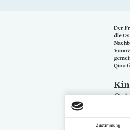
Der Fr
die Os
Nachba
Vonov
gemein
Quarti
Kin
Ost
Kinder 
mit den
eingefär
Zustimmung