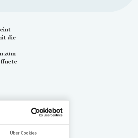
eint –
it die
d
rn zum
ffnete
zusammen
Über Cookies