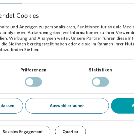
adenosterhasen. Im Anschluss backten die Kinder zusammen mit d
etreuer noch jede Menge Osterplätzchen, die auch gleich genascht
endet Cookies
rtel,
Vonovia
Quartiersmanagerin, freut sich, die Nachbarschaft durc
alte und Anzeigen zu personalisieren, Funktionen für soziale Medi
zu analysieren. Außerdem geben wir Informationen zu Ihrer Verwen
 noch näher zusammenzubringen. Eine Adventsaktion ist bereits ge
dien, Werbung und Analysen weiter. Unsere Partner führen diese I
die Sie ihnen bereitgestellt haben oder die sie im Rahmen Ihrer Nu
via
azu finden Sie hier.
Präferenzen
Statistiken
ulassen
Auswahl erlauben
A
.04.2023
Tei
Soziales Engagement
Quartier