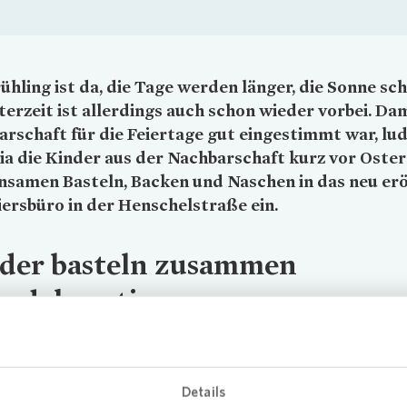
ühling ist da, die Tage werden länger, die Sonne sch
terzeit ist allerdings auch schon wieder vorbei. Dam
rschaft für die Feiertage gut eingestimmt war, lu
ia
die Kinder aus der Nachbarschaft kurz vor Oste
samen Basteln, Backen und Naschen in das neu erö
ersbüro in der Henschelstraße ein.
der basteln zusammen
erdekoration
im Alter zwischen sechs und 14 Jahren bastelten und gestalteten 
Vonovia
Mitarbeitenden bunte Osterkörbe und füllten sie mit selbst
bten Eiern.
Vonovia
legte in jedes Körbchen zudem noch einen
Details