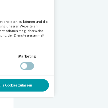
em
 werden
h solche
en anbieten zu können und die
dung unserer Website an
plant.
nformationen möglicherweise
tzung der Dienste gesammelt
Marketing
lle Cookies zulassen
len