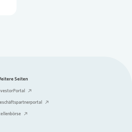
eitere Seiten
nvestorPortal
eschäftspartnerportal
tellenbörse