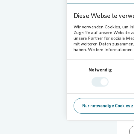
Schokol
Objektb
Diese Webseite verw
durften.
Julia Hä
Wir verwenden Cookies, um Inh
Zugriffe auf unsere Website 
Aktionen
unsere Partner für soziale Me
mit weiteren Daten zusammen, 
Foto:
Vono
haben. Weitere Informationen d
Einwilligungsauswahl
Notwendig
Nur notwendige Cookies z
12