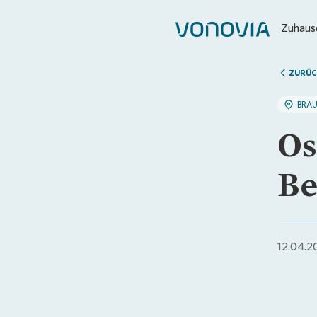
Zuhause
ZURÜC
BRA
Os
Be
12.04.2