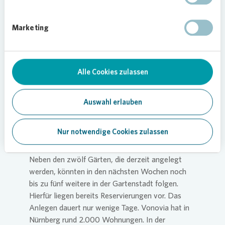
besteht. „Die Rückmeldungen waren größtenteils
positiv – nicht nur von Erdgeschoßbewohnern,
Marketing
sondern auch von Mieterinnen und Mietern in den
Obergeschossen, die sich vorstellen könnten mit
dieser Option ihre Wohnung eines Tages gegen
eine Gartenwohnung im Erdgeschoss zu
Alle Cookies zulassen
tauschen“, so Claudia Link-Meyer. Daraufhin
wurde nochmals konkret abgefragt, wer einen
Auswahl erlauben
zusätzlichen Garten erhalten möchte.
Bis zu 17 Mietergärten entstehen
Nur notwendige Cookies zulassen
seit Ende August
Neben den zwölf Gärten, die derzeit angelegt
werden, könnten in den nächsten Wochen noch
bis zu fünf weitere in der Gartenstadt folgen.
Hierfür liegen bereits Reservierungen vor. Das
Anlegen dauert nur wenige Tage.
Vonovia
hat in
Nürnberg rund 2.000 Wohnungen. In der