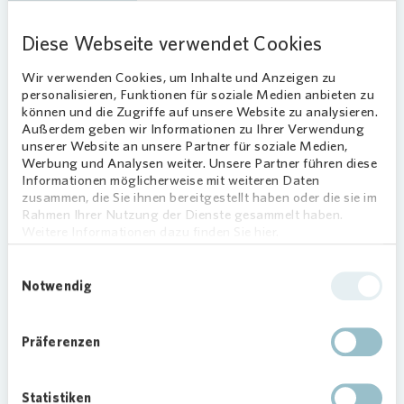
auszustatten. Dazu zählen beispielsweise ein
Diese Webseite verwendet Cookies
direkter Abgang vom Balkon zum Garten, ein
außenliegender Wasserhahn oder Rollrasen.
Wir verwenden Cookies, um Inhalte und Anzeigen zu
personalisieren, Funktionen für soziale Medien anbieten zu
Zusatzangebot zur Mietwohnung
können und die Zugriffe auf unsere Website zu analysieren.
für Hochparterre-Wohnungen
Außerdem geben wir Informationen zu Ihrer Verwendung
unserer Website an unsere Partner für soziale Medien,
„Wir haben durch die Corona-Pandemie gemerkt,
Werbung und Analysen weiter. Unsere Partner führen diese
Informationen möglicherweise mit weiteren Daten
wie groß das Verlangen unserer Mieterinnen und
zusammen, die Sie ihnen bereitgestellt haben oder die sie im
Mieter nach einem eigenen Stück Grün ist“,
Rahmen Ihrer Nutzung der Dienste gesammelt haben.
berichtet Claudia Link-Meyer,
Vonovia
-
Weitere Informationen dazu finden Sie hier.
Regionalleiterin Bayern Nord, und ergänzt: „In
Einwilligungsauswahl
Quartieren, die genügend Platz bieten, möchten
Notwendig
wir dies möglich machen.“
Bereits im November 2022 wurden die
Präferenzen
Mieterinnen und Mieter über die Möglichkeit bei
einer Infoveranstaltung unterrichtet. Dabei wurde
abgefragt, ob Interesse an einem eigenen Garten
Statistiken