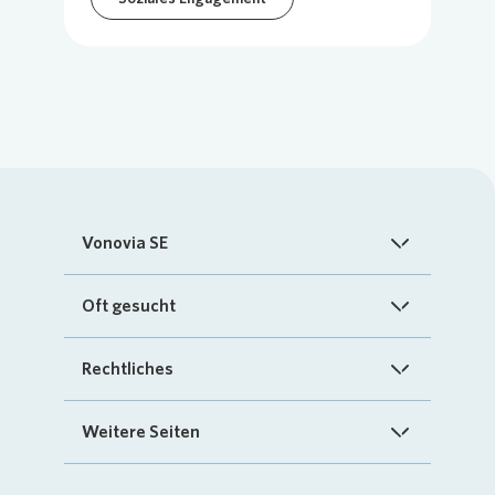
Vonovia SE
Startseite
Oft gesucht
Über uns
FAQ
Rechtliches
Investoren
Kontakt
Impressum
Weitere Seiten
Nachhaltigkeit
„Mein Vonovia“ App
Cookie-Richtlinien
InvestorPortal