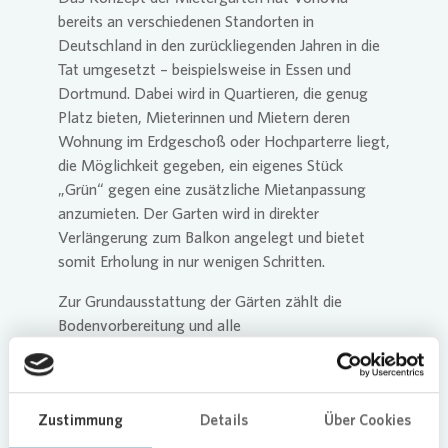
bereits an verschiedenen Standorten in
Deutschland in den zurückliegenden Jahren in die
Tat umgesetzt – beispielsweise in Essen und
Dortmund. Dabei wird in Quartieren, die genug
Platz bieten, Mieterinnen und Mietern deren
Wohnung im Erdgeschoß oder Hochparterre liegt,
die Möglichkeit gegeben, ein eigenes Stück
„Grün“ gegen eine zusätzliche Mietanpassung
anzumieten. Der Garten wird in direkter
Verlängerung zum Balkon angelegt und bietet
somit Erholung in nur wenigen Schritten.
Zur Grundausstattung der Gärten zählt die
Bodenvorbereitung und alle
vegetationstechnischen Arbeiten. Zusätzlich wird
die Hecke gepflanzt und ein Zaun mit Törchen
gesetzt. Die Mieterinnen und Mieter haben die
Zustimmung
Details
Über Cookies
Möglichkeit den Garten weiter nach ihren
Wünschen mit Erweiterungspaketen