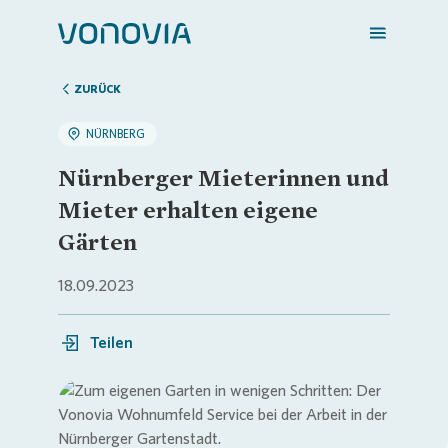
ZURÜCK
NÜRNBERG
Zuhause finden
Nürnberger Mieterinnen und
Mieter erhalten eigene
Mein Zuhause
Gärten
18.09.2023
Meine Stadt
Teilen
Weitere Angebote
Login