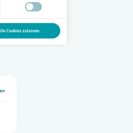
attet.
inem
lle Cookies zulassen
len