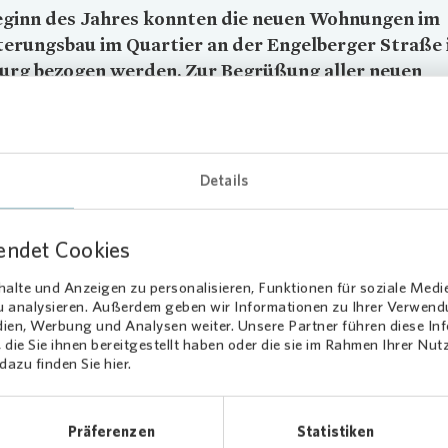
eginn des Jahres konnten die neuen Wohnungen im
erungsbau im Quartier an der Engelberger Straße 
urg bezogen werden. Zur Begrüßung aller neuen
rinnen und Mieter verschenkte
Vonovia
Brot und Sa
er gesagt eine Backmischung mit Kräutersalz und 
tücksbrett.
Details
freute sich beispielsweise auch Familie Raschid, die eine ungefähr 9
meter große Vier-Zimmerwohnung bezogen hat. Bewirtschafterin 
endet Cookies
teinhäuser bei der Wohnungsübergabe: „Die Begrüßung der neuen
haft ist für uns immer ein Zeichen, dass ein Projekt erfolgreich zu E
alte und Anzeigen zu personalisieren, Funktionen für soziale Medi
e mich sehr, dass nun endlich Leben in unserem Neubau herrscht.“
zu analysieren. Außerdem geben wir Informationen zu Ihrer Verwen
dien, Werbung und Analysen weiter. Unsere Partner führen diese I
23 neuen Wohnungen in der Engelbergerstraße handelt es sich um e
die Sie ihnen bereitgestellt haben oder die sie im Rahmen Ihrer Nu
azu finden Sie hier.
 Ein- bis Vier-Zimmer-Wohnungen, der sowohl Alleinlebende als au
 ansprechen soll. Alle Wohnungen verfügen über einen Balkon und e
che. Rund ein Viertel der neuen Wohneinheiten ist barrierearm konzi
Präferenzen
Statistiken
äude in Massivbauweise verfügt zudem über einen Aufzug. Das be