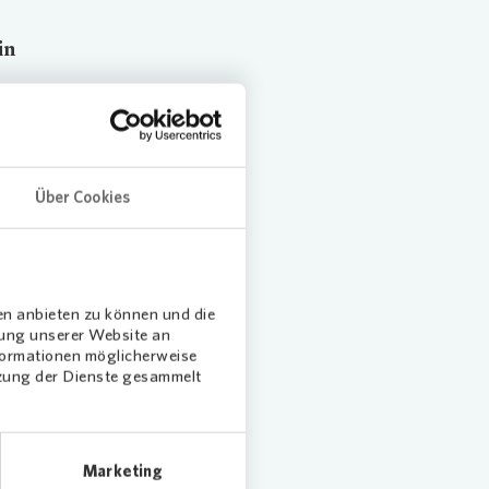
in
lz –
einem
Über Cookies
0
Anja
nde geht.
en anbieten zu können und die
dung unserer Website an
nformationen möglicherweise
inen
tzung der Dienste gesammelt
ch
ine
piert.
Marketing
grünte