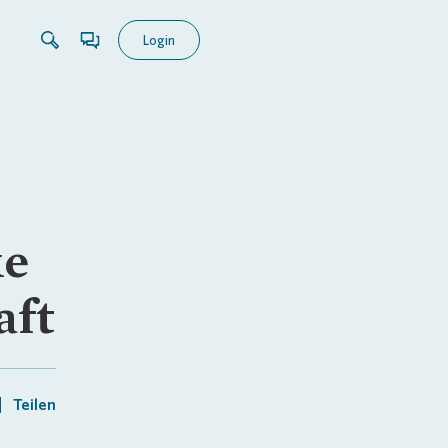
Login
ke
aft
Teilen