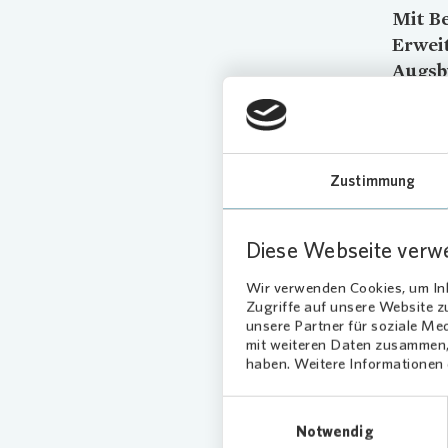
Mit B
Erweit
Augsb
Miete
genau
Frühs
Zustimmung
Darüber 
Quadrat
Diese Webseite verw
Lampe-S
Mietersc
Wir verwenden Cookies, um Inh
Ich freu
Zugriffe auf unsere Website 
unsere Partner für soziale Me
Bei den 
mit weiteren Daten zusammen, 
haben. Weitere Informationen d
Mix aus
Familien
Einwilligungsauswahl
Einbaukü
Notwendig
Das Geb