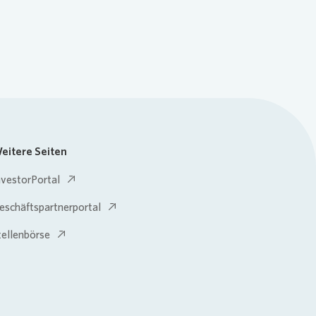
eitere Seiten
nvestorPortal
eschäftspartnerportal
tellenbörse