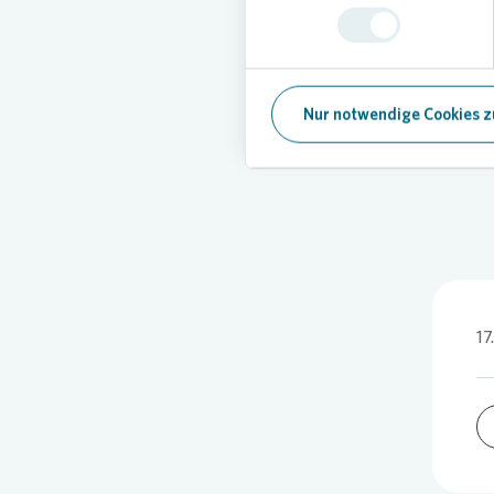
Dach des
Bis zum
großen S
Foto:
Vono
Nur notwendige Cookies z
17