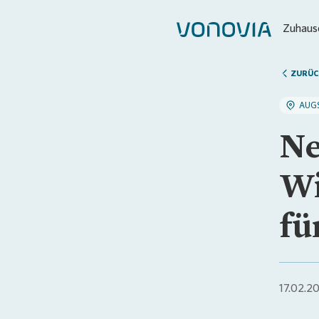
Zuhause
ZURÜC
AUG
Ne
Wi
fü
17.02.2