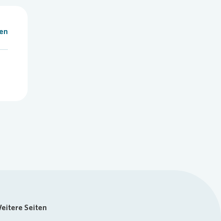
len
eitere Seiten