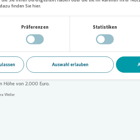
azu finden Sie hier.
tooth-Lautsprecher unterstützen Schülerinnen und Schüler beim Le
ige Weise: Das Hörverständnis für Englisch entwickelt sich mit
ispielen von Muttersprachlern besser. Im Musikunterricht selbst ein
Präferenzen
Statistiken
nt zu spielen, fällt mit unterstützender Musik aus einem klangstar
cher leichter. Selbst das Aufräumen des eigenen Arbeitsplatzes mac
Musik mehr Spaß und geht schneller.
stehen uns als Teil der Stadtgesellschaft und Nachbarschaft. Es freu
ulassen
Auswahl erlauben
A
ss Lehrerkollegium und Schülerschaft die Lautsprecher im Schulallta
seitig einsetzen,“ sagt
Vonovia
Regionalleiter Sven Asmussen zur
V
in Höhe von 2.000 Euro.
ra Weller