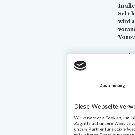
In all
Schule
wird a
voran
Vonov
Mit
Seit gut
Tablets 
eingeset
Zustimmung
bereiche
angenehm
Diese Webseite verw
Blu
Wir verwenden Cookies, um Inh
Zugriffe auf unsere Website 
Ein
unsere Partner für soziale Me
mit weiteren Daten zusammen, 