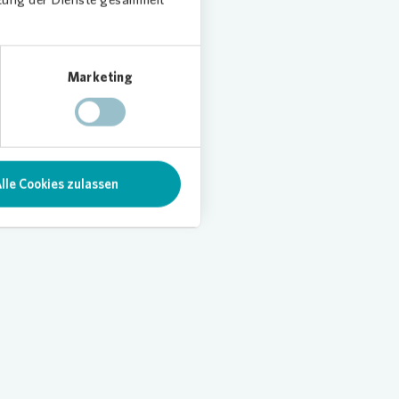
rnen auf
Marketing
ken
ht bei
t uns
lle Cookies zulassen
g häufig
onovia