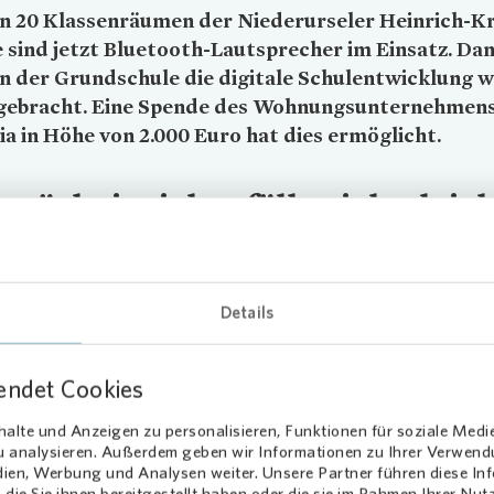
en 20 Klassenräumen der Niederurseler Heinrich-K
 sind jetzt Bluetooth-Lautsprecher im Einsatz. Da
n der Grundschule die digitale Schulentwicklung w
gebracht. Eine Spende des Wohnungsunternehmen
ia
in Höhe von 2.000 Euro hat dies ermöglicht.
 Hörbeispielen fällt vieles leic
 einem Jahr arbeitet das Lehrerkollegium der Heinrich-Kromer-Schul
im Unterricht. Nun kommen durch die Bluetooth-Lautsprecher die
zten Hörbeispiele und Musik in jeden Winkel der Klassenräume und
Details
rn damit den Unterricht. Die modernen Lautsprecher bieten einen
en, voluminösen Klang, der kleinste Klangnuancen für alle hörbar
endet Cookies
etooth-Lautsprecher häufig i
alte und Anzeigen zu personalisieren, Funktionen für soziale Medi
zu analysieren. Außerdem geben wir Informationen zu Ihrer Verwen
satz
dien, Werbung und Analysen weiter. Unsere Partner führen diese I
die Sie ihnen bereitgestellt haben oder die sie im Rahmen Ihrer Nu