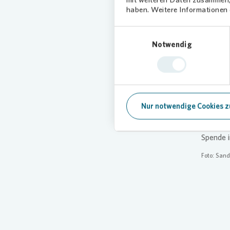
haben. Weitere Informationen d
Die Blue
vielfält
Einwilligungsauswahl
Sprechbe
Notwendig
Instrume
Lautspre
flotter 
„Wir ver
Nur notwendige Cookies z
sehr, da
und viel
Spende 
Foto: Sand