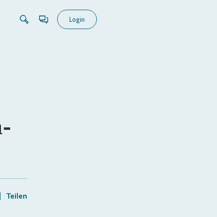
Login
h-
Teilen