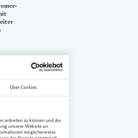
romer-
mit
eiter
s
hter
e mit
Über Cookies
 macht.
m
en anbieten zu können und die
dung unserer Website an
nformationen möglicherweise
tzung der Dienste gesammelt