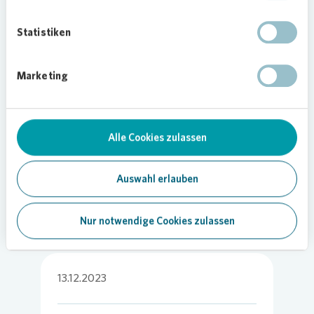
Marleaux, Regionalleiterin von
Vonovia
, nach
ihrem Einsatztag bei der Tafel Karlsruhe, und
Statistiken
ergänzt: „Wir sind dankbar für die Einblicke, die wir
bei einer so wichtigen gesellschaftlichen Stütze
wie der Tafel sammeln konnten. Mit unserer
Marketing
neuen Freiwilligen-Aktion wollen wir einmal im
Jahr eine gemeinnützige Organisation tatkräftig
bei ihrer Arbeit unterstützen. Wir planen schon
Alle Cookies zulassen
unser Projekt für 2024.“
Foto:
Vonovia
Auswahl erlauben
Nur notwendige Cookies zulassen
13.12.2023