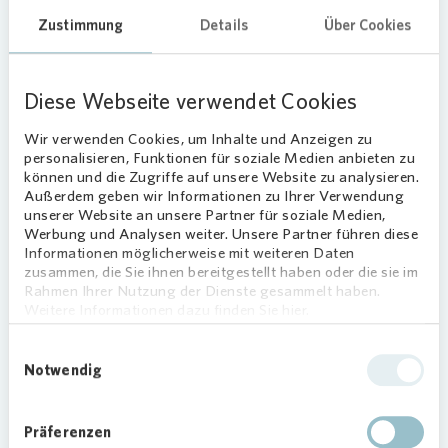
Wohnungsunternehmens vor Ort im
Einsatz und halfen beim Sortieren und
Zustimmung
Details
Über Cookies
der Warenausgabe. Mit im Gepäck: eine
Spende über 1.000 Euro.
Diese Webseite verwendet Cookies
Dringend gesucht: Freiwillige
Wir verwenden Cookies, um Inhalte und Anzeigen zu
v
or Ort
personalisieren, Funktionen für soziale Medien anbieten zu
können und die Zugriffe auf unsere Website zu analysieren.
Außerdem geben wir Informationen zu Ihrer Verwendung
„Wir haben uns sehr über die Spende und den
unserer Website an unsere Partner für soziale Medien,
engagierten Einsatz von
Vonovia
gefreut“, sagt
Werbung und Analysen weiter. Unsere Partner führen diese
Joachim Ruf von der Tafel Karlsruhe. “Wir suchen
Informationen möglicherweise mit weiteren Daten
zurzeit dringend Freiwillige und sind für jede
zusammen, die Sie ihnen bereitgestellt haben oder die sie im
Rahmen Ihrer Nutzung der Dienste gesammelt haben.
helfende Hand und jeden Euro dankbar.“
Weitere Informationen dazu finden Sie hier.
Vonovia
in K
arlsruhe etabliert
Einwilligungsauswahl
Freiwilligen-Aktion
Notwendig
„Die Ehrenamtlichen leisten hier Großes. Da
haben wir gern mit angepackt“, erzählt Katharina
Präferenzen