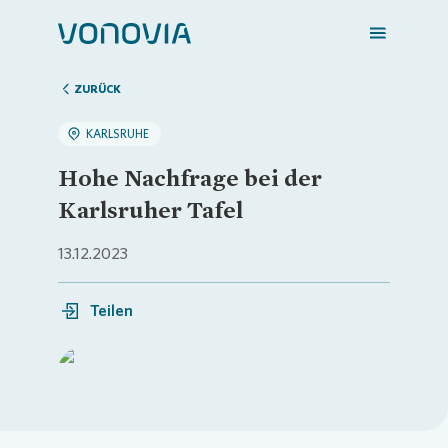
ZURÜCK
KARLSRUHE
Zuhause finden
Hohe Nachfrage bei der
Karlsruher Tafel
Mein Zuhause
13.12.2023
Meine Stadt
Teilen
Weitere Angebote
Login