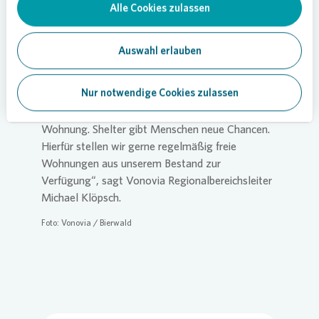
Alle Cookies zulassen
„Menschen können aufgrund ganz
unterschiedlicher Schicksalsschläge in die
Auswahl erlauben
Wohnungslosigkeit gelangen. Neben
sozialarbeiterischer Beratung unterstützt das
Nur notwendige Cookies zulassen
Projekt Shelter Wohnungssuchende ganz konkret
bei Behördengängen und der Anmietung einer
Wohnung. Shelter gibt Menschen neue Chancen.
Hierfür stellen wir gerne regelmäßig freie
Wohnungen aus unserem Bestand zur
Verfügung“, sagt
Vonovia
Regionalbereichsleiter
Michael Klöpsch.
Foto:
Vonovia
/ Bierwald