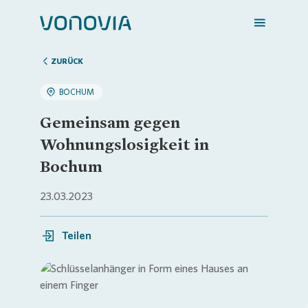
ZURÜCK
BOCHUM
Zuhause finden
Gemeinsam gegen
Wohnungslosigkeit in
Mein Zuhause
Bochum
23.03.2023
Meine Stadt
Teilen
Weitere Angebote
Login