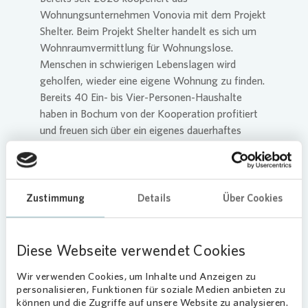
Wohnungsunternehmen
Vonovia
mit dem Projekt
Shelter. Beim Projekt Shelter handelt es sich um
Wohnraumvermittlung für Wohnungslose.
Menschen in schwierigen Lebenslagen wird
geholfen, wieder eine eigene Wohnung zu finden.
Bereits 40 Ein- bis Vier-Personen-Haushalte
haben in Bochum von der Kooperation profitiert
und freuen sich über ein eigenes dauerhaftes
Zuhause.
Teil der NRW-Landesinitiative
„Endlich ein Zuhause“
Zustimmung
Details
Über Cookies
Als wohnungslos gelten alle Menschen, die über
keinen mietvertraglich abgesicherten oder
Diese Webseite verwendet Cookies
eigenen Wohnraum verfügen. Sie können
obdachlos sein, vorübergehend bei Bekannten
Wir verwenden Cookies, um Inhalte und Anzeigen zu
untergekommen, in Einrichtungen der freien
personalisieren, Funktionen für soziale Medien anbieten zu
können und die Zugriffe auf unsere Website zu analysieren.
Wohlfahrtspflege oder in kommunalen