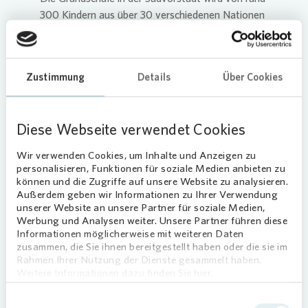
300 Kindern aus über 30 verschiedenen Nationen
besucht und bemüht sich besonders um
chancengerechte Bildung. „Die Lehrerinnen und
Lehrer der 117. Grundschule machen einen super
Zustimmung
Details
Über Cookies
Job“, sagt Juliette Kleffel, Regionalleiterin bei
Vonovia
in Dresden. „Uns ist die Förderung von
Bildungseinrichtungen und kulturellen Angeboten
Diese Webseite verwendet Cookies
in unseren Quartieren wichtig. An Schulen
kommen Kinder, Eltern und Nachbarn zusammen
Wir verwenden Cookies, um Inhalte und Anzeigen zu
und stärken so auch die Gemeinschaft
personalisieren, Funktionen für soziale Medien anbieten zu
untereinander. Wir schätzen das Engagement der
können und die Zugriffe auf unsere Website zu analysieren.
Außerdem geben wir Informationen zu Ihrer Verwendung
117. Grundschule in der Südvorstadt hinsichtlich
unserer Website an unsere Partner für soziale Medien,
Chancengerechtigkeit und Interkulturalität sehr
Werbung und Analysen weiter. Unsere Partner führen diese
und unterstützen ihre Arbeit sehr gern“, so Kleffel
Informationen möglicherweise mit weiteren Daten
weiter.
zusammen, die Sie ihnen bereitgestellt haben oder die sie im
Rahmen Ihrer Nutzung der Dienste gesammelt haben.
Sportliche Betätigung trägt zur
Weitere Informationen dazu finden Sie hier.
Erholung bei
Einwilligungsauswahl