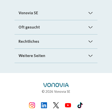
Vonovia SE
Startseite
Oft gesucht
Über uns
FAQ
Rechtliches
Investoren
Kontakt
Impressum
Weitere Seiten
Nachhaltigkeit
„Mein Vonovia“ App
Cookie-Richtlinien
InvestorPortal
Presse
Mein Zuhause
Datenschutz
Geschäftspartnerportal
Karriere
Compliance
Stellenbörse
© 2026 Vonovia SE
Erklärung zur Barrierefreiheit