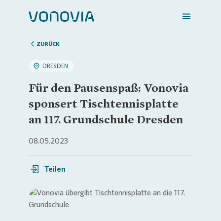
ZURÜCK
DRESDEN
Zuhause finden
Für den Pausenspaß: Vonovia
sponsert Tischtennisplatte
Mein Zuhause
an 117. Grundschule Dresden
08.05.2023
Meine Stadt
Teilen
Weitere Angebote
Login