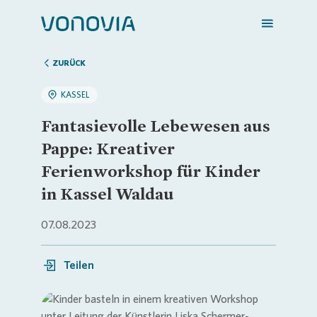
ZURÜCK
KASSEL
Zuhause finden
Fantasievolle Lebewesen aus
Pappe: Kreativer
Mein Zuhause
Ferienworkshop für Kinder
in Kassel Waldau
Meine Stadt
07.08.2023
Weitere Angebote
Teilen
Login