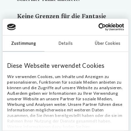
Keine Grenzen für die Fantasie
Insgesamt acht Kindern aus dem Quartier ließen
Ende Juli im Rahmen des dreistündigen
Workshops abstrakte Lebewesen aus
Zustimmung
Details
Über Cookies
Pappformen entstehen. Dabei sprühten die Kinder
nur so vor Fantasie: In drei Schritten gestalteten
sie zunächst die Wesen und schmückten sie
Diese Webseite verwendet Cookies
anschließend farbig, mit Federn oder weiteren
Wir verwenden Cookies, um Inhalte und Anzeigen zu
Papieren. Anschließend dachten sich die Kinder
personalisieren, Funktionen für soziale Medien anbieten zu
auf kleinen Steckbriefen Name, Lebensraum,
können und die Zugriffe auf unsere Website zu analysieren.
Fähigkeiten und Essgewohnheiten ihrer
Außerdem geben wir Informationen zu Ihrer Verwendung
Fantasiewesen aus. Die Künstlerin begleitete die
unserer Website an unsere Partner für soziale Medien,
Werbung und Analysen weiter. Unsere Partner führen diese
Kinder dabei mit Tipps und Hilfestellungen.
Informationen möglicherweise mit weiteren Daten
zusammen, die Sie ihnen bereitgestellt haben oder die sie im
Kleine Highlights im Quartier
Rahmen Ihrer Nutzung der Dienste gesammelt haben.
Weitere Informationen dazu finden Sie hier.
Zum Abschluss der Ferienangebote organisierten