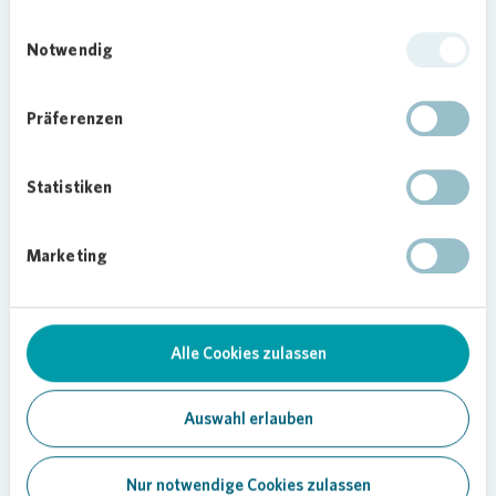
die Veranstalter ein kleines Fest für die Kinder, bei
Einwilligungsauswahl
dem die Workshopteilnehmerinnen und -
Notwendig
teilnehmer ihre Fantasietiere vorstellen konnten.
Vonovia
plant diese nun abzufotografieren und
Präferenzen
mit ihnen das Quartier zu verschönern – zum
Beispiel als Aufkleber auf Garagentoren und
ähnlichen Oberflächen.
Statistiken
In einem zweiten Workshop im Herbst möchte
Vonovia
darüber hinaus noch einmal gemeinsam
Marketing
mit den Kindern und der Künstlerin einen
genaueren Blick auf die Umgebung der neu
erdachten Lebewesen werfen. Dieser Workshop
steht auch Kindern offen, die am ersten nicht
Alle Cookies zulassen
teilgenommen haben. Interessenten können sich
gerne per E-Mail an Julia Härtel
Auswahl erlauben
(
Julia.Haertel@vonovia.de
) wenden.
Foto:
Vonovia
Nur notwendige Cookies zulassen