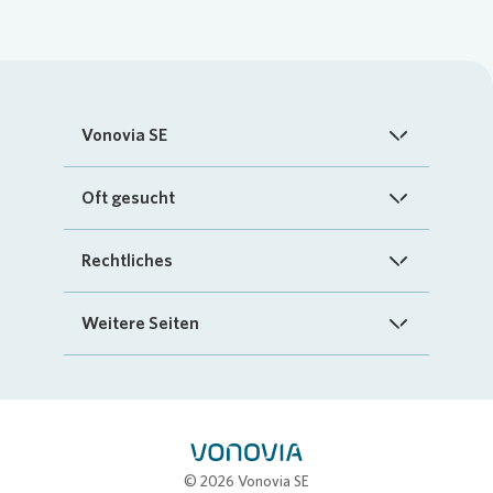
Vonovia SE
Startseite
Oft gesucht
Über uns
FAQ
Rechtliches
Investoren
Kontakt
Impressum
Weitere Seiten
Nachhaltigkeit
„Mein Vonovia“ App
Cookie-Richtlinien
InvestorPortal
Presse
Mein Zuhause
Datenschutz
Geschäftspartnerportal
Karriere
Compliance
Stellenbörse
© 2026 Vonovia SE