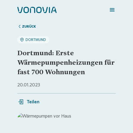
ZURÜCK
DORTMUND
Zuhause finden
Dortmund: Erste
Wärmepumpenheizungen für
Mein Zuhause
fast 700 Wohnungen
20.01.2023
Meine Stadt
Teilen
Weitere Angebote
Login