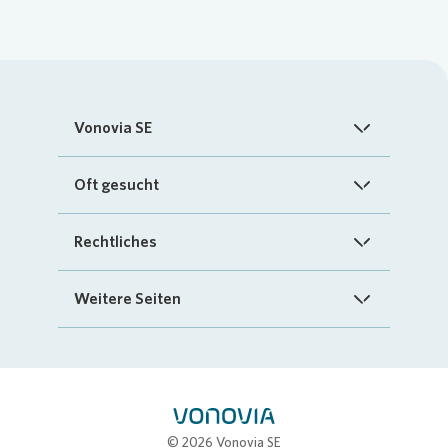
Vonovia SE
Startseite
Oft gesucht
Über uns
FAQ
Rechtliches
Investoren
Kontakt
Impressum
Weitere Seiten
Nachhaltigkeit
„Mein Vonovia“ App
Cookie-Richtlinien
InvestorPortal
Presse
Mein Zuhause
Datenschutz
Geschäftspartnerportal
Karriere
Compliance
Stellenbörse
© 2026 Vonovia SE