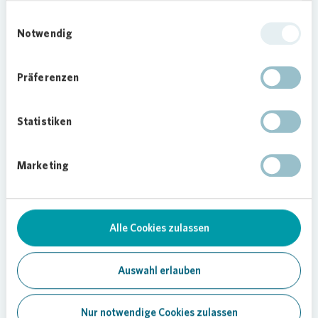
Peterhülseweh.
Einwilligungsauswahl
Damit die ersten Mieterinnen und Mieter bereits
Notwendig
in der laufenden Heizperiode von dem
Einsparpotenzial der fortschrittlichen Technologie
Präferenzen
profitieren können, ist jetzt eine enge
Abstimmung mit dem Dortmunder
Stromnetzbetreiber DONetz wichtig, um die
Statistiken
Anlagen auch zeitnah in Betrieb nehmen zu
können.
Marketing
Zukunftsfähige
Wärmeerzeugung für den
Klimaschutz
Alle Cookies zulassen
„Wir begrüßen die Initiative von
Vonovia
, durch
Investitionen in eine zukunftsfähige
Auswahl erlauben
Wärmeerzeugung die Abhängigkeit von teuren
Energieimporten zu verringern. Das ist eine
Nur notwendige Cookies zulassen