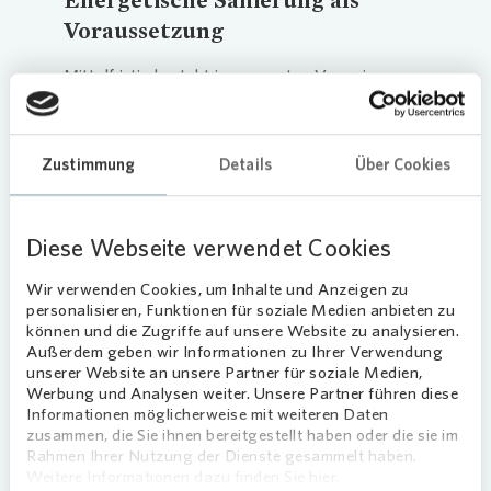
Voraussetzung
Mittelfristig besteht im gesamten
Vonovia
Portfolio das Potenzial für jährlich dreistellige
Millioneninvestitionen in den
Energieträgerwechsel. Bis Ende 2027 könnte
Zustimmung
Details
Über Cookies
damit der Erdgasbedarf um bis zu 30 Prozent
sinken.
Diese Webseite verwendet Cookies
„Die Effizienz der Wärmepumpe ist stark
abhängig vom Systemkontext. Die Dortmunder
Wir verwenden Cookies, um Inhalte und Anzeigen zu
Bestände eignen sich gut, da wir sie in den
personalisieren, Funktionen für soziale Medien anbieten zu
vergangenen zehn Jahren zu rund zwei Drittel
können und die Zugriffe auf unsere Website zu analysieren.
Außerdem geben wir Informationen zu Ihrer Verwendung
energetisch saniert haben. Diese vergleichsweise
unserer Website an unsere Partner für soziale Medien,
hohe Quote ist eine ideale Ausgangsbasis“, so
Werbung und Analysen weiter. Unsere Partner führen diese
Vonovia
Regionalbereichsleiter Ralf
Informationen möglicherweise mit weiteren Daten
Peterhülseweh. Den ersten realisierten Projekten
zusammen, die Sie ihnen bereitgestellt haben oder die sie im
Rahmen Ihrer Nutzung der Dienste gesammelt haben.
soll in den nächsten Jahren eine Forcierung des
Weitere Informationen dazu finden Sie hier.
Wärmepumpenausbaus in Dortmund folgen, so