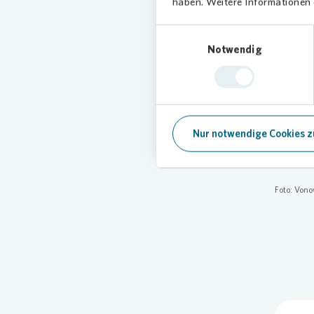
haben. Weitere Informationen d
"Wir möc
Unterst
Einwilligungsauswahl
Regional
Notwendig
Schaffun
machen d
Zudem w
denkmal
„Besonde
Nur notwendige Cookies z
Schmidt
Foto:
Vono