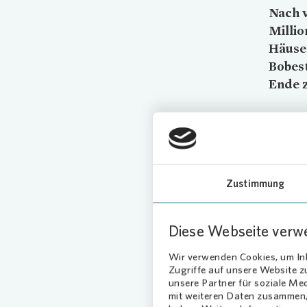
Nach v
Millio
Häuser
Bobest
Ende z
Mie
Um den M
Vonovia
Zustimmung
eine gut
Gemeins
statt. A
Diese Webseite verw
Getränke
Wir verwenden Cookies, um Inh
Zugriffe auf unsere Website 
Mod
unsere Partner für soziale Me
mit weiteren Daten zusammen, 