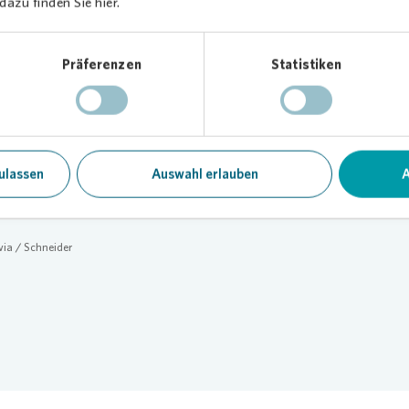
azu finden Sie hier.
hten uns ganz herzlich bei unseren Mietern für ihre Geduld und
ützung während der langen Bauzeit bedanken“, sagt Robin Schmidt,
leiter für Dresden Nordwest bei
Vonovia
. „Neue Außenanlagen, die
Präferenzen
Statistiken
g von eingezäunten Müllplätzen und die Erneuerung der Parkfläche
as Areal nun zu einem modernen Quartier“, so der Regionalleiter w
urden die Feuerwehrzufahrt den Vorschriften angepasst und in den
geschützten Häusern notwendige Brandschutzmaßnahmen durchge
rs freuen wir uns über die neuen Geräte auf dem Spielplatz“, erklär
ulassen
Auswahl erlauben
A
.
via
/ Schneider