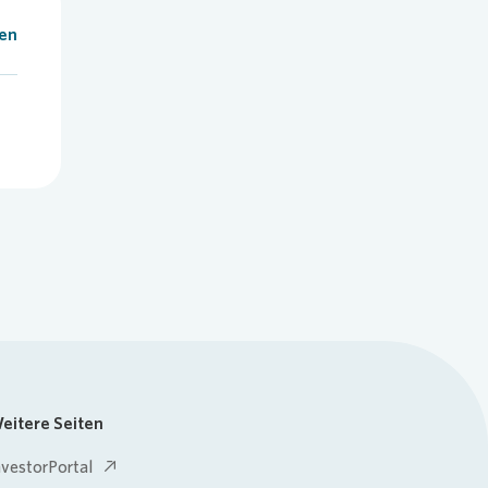
len
eitere Seiten
nvestorPortal