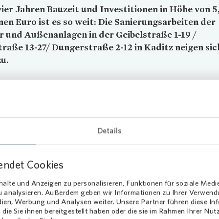
ier Jahren Bauzeit und Investitionen in Höhe von 5
nen Euro ist es so weit: Die Sanierungsarbeiten der
 und Außenanlagen in der Geibelstraße 1-19 /
raße 13-27/ Dungerstraße 2-12 in Kaditz neigen si
u.
terfest in Dresden-Kaditz
ietern für ihre Geduld und Unterstützung in dieser Zeit zu danken,
alle Bewohner zu einem Mieterfest ein. Das Mieterfest am 17. Okt
Details
e Gelegenheit, gemeinsam zu feiern und die nachbarschaftliche
chaft zu stärken. Die Veranstaltung fand im Innenhof des Wohngeb
lle Gäste konnten sich an Bratwurst, frisch gebackenen Waffeln und
endet Cookies
n freuen.
alte und Anzeigen zu personalisieren, Funktionen für soziale Medi
zu analysieren. Außerdem geben wir Informationen zu Ihrer Verwen
ernes Quartier
dien, Werbung und Analysen weiter. Unsere Partner führen diese I
die Sie ihnen bereitgestellt haben oder die sie im Rahmen Ihrer Nu