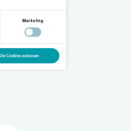
Marketing
n
eiter.
führt.
t Robin
lle Cookies zulassen