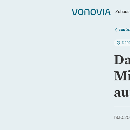
Zuhause
ZURÜC
DRE
Da
Mi
au
18.10.2