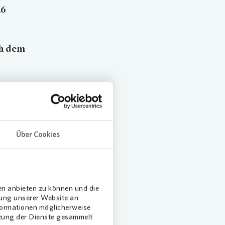
,6
ch dem
 lud
ober war
Über Cookies
ietes
en anbieten zu können und die
dung unserer Website an
nformationen möglicherweise
tzung der Dienste gesammelt