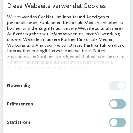
Diese Webseite verwendet Cookies
Buntes Rahmenprogramm und
Wir verwenden Cookies, um Inhalte und Anzeigen zu
produktiver Austausch
personalisieren, Funktionen für soziale Medien anbieten zu
können und die Zugriffe auf unsere Website zu analysieren.
Das Motto des Tages war „Schluss mit der Einfalt
Außerdem geben wir Informationen zu Ihrer Verwendung
– es lebe die Vielfalt!“. Das Jugendzentrum
unserer Website an unsere Partner für soziale Medien,
Waldau, die Kita Waldau II, Urbane Waldgärten
Werbung und Analysen weiter. Unsere Partner führen diese
und das Spiel- und Beteiligungsmobil Rot Rübe
Informationen möglicherweise mit weiteren Daten
zusammen, die Sie ihnen bereitgestellt haben oder die sie im
boten Spiel und Spaß entlang des
Rahmen Ihrer Nutzung der Dienste gesammelt haben.
Wahlebachparks.
Weitere Informationen dazu finden Sie hier.
Das
Vonovia
-Team nutzte zudem auch die
Einwilligungsauswahl
Notwendig
Möglichkeit, sich mit den Veranstaltern vor Ort
zu vernetzen. So sind bereits gemeinsame
Aktionen mit der Bildungsberatung Kassel
Präferenzen
Waldau geplant. „Uns ist es ein großes Anliegen
die Quartiersentwicklung voranzutreiben.
Deswegen freut es uns, dass wir mit den lokalen
Statistiken
Akteurinnen und Akteuren in den Austausch