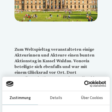
Zum Weltspieltag veranstalteten einige
Akteurinnen und Akteure einen bunten
Aktionstag in Kassel Waldau.
Vonovia
beteiligte sich ebenfalls und war mit
einem Glücksrad vor Ort. Dort
verteilten sie über 300 Preise an die Kids
aus dem Quartier und brachten
Kinderaugen zum Leuchten. Mit über
800 Wohnungen ist das
Zustimmung
Details
Über Cookies
Wohnungsunternehmen ein wichtiger
Akteur im Quartier.