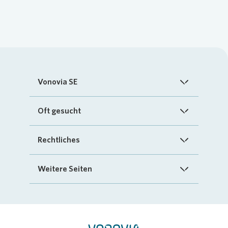
Vonovia SE
Startseite
Oft gesucht
Über uns
FAQ
Rechtliches
Investoren
Kontakt
Impressum
Weitere Seiten
Nachhaltigkeit
„Mein Vonovia“ App
Cookie-Richtlinien
InvestorPortal
Presse
Mein Zuhause
Datenschutz
Geschäftspartnerportal
Karriere