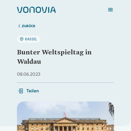
ZURÜCK
KASSEL
Zuhause finden
Bunter Weltspieltag in
Waldau
Mein Zuhause
08.06.2023
Meine Stadt
Teilen
Weitere Angebote
Loading...
Login