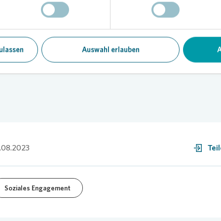
setzt sich für die Förderung einer guten Nachbarschaft ein. Neben 
n im Kiez unterstützt das Unternehmen eine Vielzahl an gemeinnüt
n zur Unterstützung eines guten Miteinanders.
via
ulassen
Auswahl erlauben
A
.08.2023
Tei
Soziales Engagement