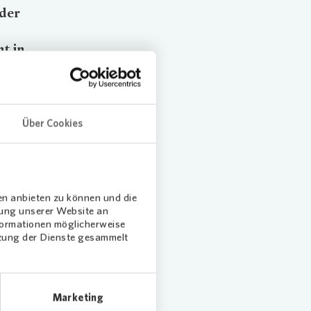
 der
t in
n
lung.
Über Cookies
 es auch
nder über
en anbieten zu können und die
dung unserer Website an
nformationen möglicherweise
tzung der Dienste gesammelt
ft zu
rfest die
tte.
Marketing