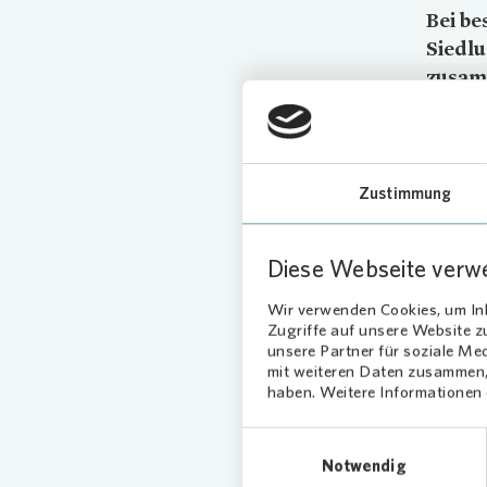
Bei be
Siedl
zusamm
die Fe
zahlre
Hier k
Erwac
Zustimmung
Neben K
Diese Webseite verw
eine Hüp
viele Pr
Wir verwenden Cookies, um Inh
Erwachse
Zugriffe auf unsere Website 
unsere Partner für soziale Me
mit weiteren Daten zusammen, 
„Anlässe
haben. Weitere Informationen d
stärken.
Bewohne
Einwilligungsauswahl
zusamme
Notwendig