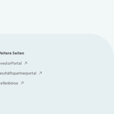
eitere Seiten
nvestorPortal
eschäftspartnerportal
tellenbörse