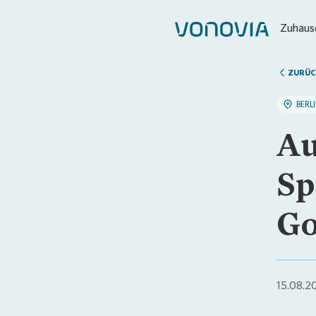
Zuhause
ZURÜC
BERL
Au
Sp
Go
15.08.2