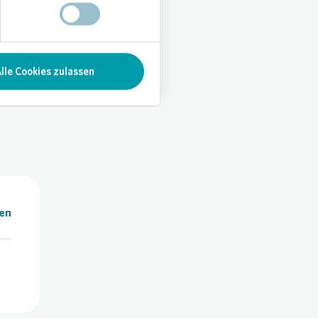
eigenen
zigen
lle Cookies zulassen
len