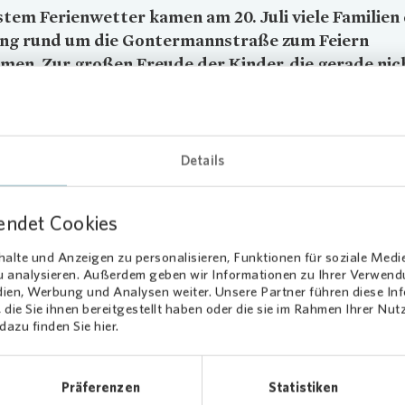
stem Ferienwetter kamen am 20. Juli viele Familien
ung rund um die Gontermannstraße zum Feiern
en. Zur großen Freude der Kinder, die gerade nich
rien verreist waren, veranstaltete
Vonovia
eines vo
ichen Kinderfesten in der Tempelhofer Fliegersied
onnten sich die Kleinen so richtig austoben und die
hsenen Zeit miteinander verbringen.
Details
inderschminken, Tauziehen, Hula-Hoop und anderen Aktivitäten gab
endet Cookies
fburg. Auch fanden kleine Wettbewerbe statt, bei denen sich die Ki
eisen freuen konnten. Beim Tanzen durften dann schließlich auch die
alte und Anzeigen zu personalisieren, Funktionen für soziale Medi
nen feiern.
zu analysieren. Außerdem geben wir Informationen zu Ihrer Verwen
dien, Werbung und Analysen weiter. Unsere Partner führen diese I
die Sie ihnen bereitgestellt haben oder die sie im Rahmen Ihrer Nu
 wie dieser sind wichtig, um den Zusammenhalt in der Nachbarscha
azu finden Sie hier.
 Dabei sind alle willkommen! Wir freuen uns, dass wir mit dem Kinde
rinnen und Bewohner zu einem gemeinsamen Nachmittag
nbringen konnten“, meint Felix Schneeweiß von
Vonovia
Berlin Mi
Präferenzen
Statistiken