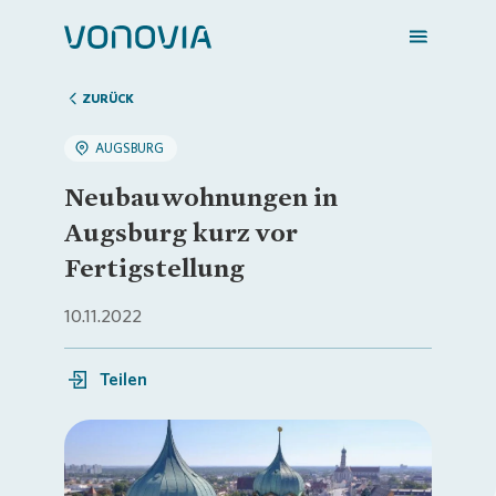
ZURÜCK
AUGSBURG
Zuhause finden
Neubauwohnungen in
Augsburg kurz vor
Mein Zuhause
Fertigstellung
10.11.2022
Meine Stadt
Teilen
Weitere Angebote
Login