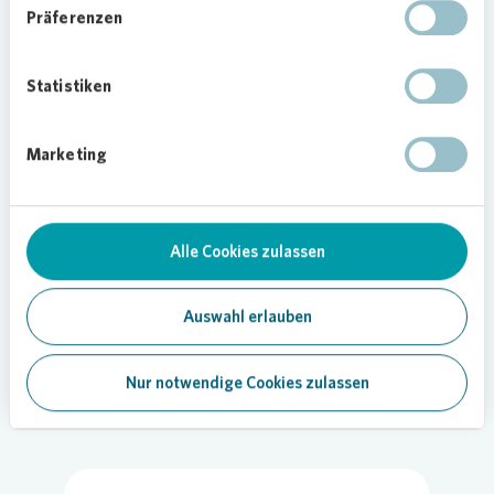
Präferenzen
„Wir freuen uns, dass wir in der Stadt Augsburg
ab Januar 23 neue Wohnungen anbieten können.
Statistiken
Die Einwohnerzahl wächst in dieser beliebten
Stadt weiter an und es werden dringend neue
Wohnungen gebraucht“, sagt Manuela Gebhart,
Marketing
Vonovia
Regionalleiterin Bayern Süd und fährt
fort: „Wir bedanken uns bei den
Bestandsmieterinnen und –mietern, die sie sich in
Alle Cookies zulassen
der Bauphase so kooperativ und freundlich
verhalten haben. Wir wissen, dass so eine
Baustelle durchaus zu einer Belastung im Alltag
Auswahl erlauben
werden kann“, so Gebhart weiter.
Nur notwendige Cookies zulassen