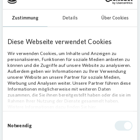
Familien ansprechen. Alle Wohnungen verfügen
über einen Balkon und eine Einbauküche. Rund ein
Zustimmung
Details
Über Cookies
Viertel der neuen Wohneinheiten ist barrierearm
konzipiert. Das Gebäude in Massivbauweise
verfügt zudem über einen Aufzug. Das begrünte
Diese Webseite verwendet Cookies
Dach des KfW-55-Effizienzhauses ist mit einer
Photovoltaikanlage ausgestattet.
Wir verwenden Cookies, um Inhalte und Anzeigen zu
personalisieren, Funktionen für soziale Medien anbieten zu
Neues Wohnumfeld mit großem
können und die Zugriffe auf unsere Website zu analysieren.
Außerdem geben wir Informationen zu Ihrer Verwendung
Spielplatz
unserer Website an unsere Partner für soziale Medien,
Werbung und Analysen weiter. Unsere Partner führen diese
Im Keller gelegene Fahrradstellplätze sowie eine
Informationen möglicherweise mit weiteren Daten
Tiefgarage mit Pkw-Stellplätzen bieten
zusammen, die Sie ihnen bereitgestellt haben oder die sie im
Rahmen Ihrer Nutzung der Dienste gesammelt haben.
ausreichend Platz für jede Art von Mobilität. Auch
Weitere Informationen dazu finden Sie hier.
E-Ladesäulen sind vorgesehen. Weitere Fahrrad-
sowie E-Autostellplätze finden die Mieterinnen
Einwilligungsauswahl
und Mieter im Außenbereich. Dort wird auch ein
Notwendig
neuer und 164 Quadratmeter großer Spielplatz
für das Quartier eingerichtet.