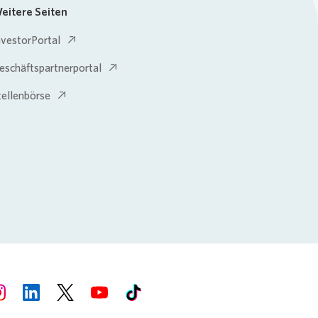
eitere Seiten
nvestorPortal
eschäftspartnerportal
tellenbörse