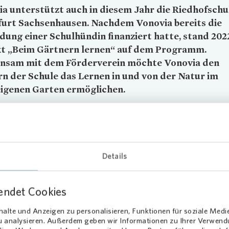
ia
unterstützt auch in diesem Jahr die Riedhofschul
furt Sachsenhausen. Nachdem
Vonovia
bereits die
dung einer Schulhündin finanziert hatte, stand 202
kt „Beim Gärtnern lernen“ auf dem Programm.
nsam mit dem Förderverein möchte
Vonovia
den
n der Schule das Lernen in und von der Natur im
eigenen Garten ermöglichen.
nde für Teich, Hochbeete und
zgelegenheiten
Details
pendete
Vonovia
1.750 Euro an den Förderverein, der davon einen kl
d zwei Hochbeete angelegt hat. Zudem wurden Sitzgelegenheiten fü
endet Cookies
ngeschafft hat. Sie können während der Outdoor-Klassen nun auf h
benstühlen Platz nehmen.
alte und Anzeigen zu personalisieren, Funktionen für soziale Medi
zu analysieren. Außerdem geben wir Informationen zu Ihrer Verwen