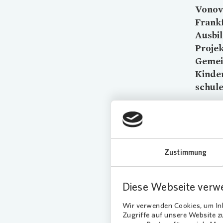
Vonov
Frank
Ausbil
Proje
Gemei
Kinder
schul
Spe
Sit
Zustimmung
Dazu s
Teich un
Diese Webseite verw
Kinder a
Buchsta
Wir verwenden Cookies, um Inh
Zugriffe auf unsere Website 