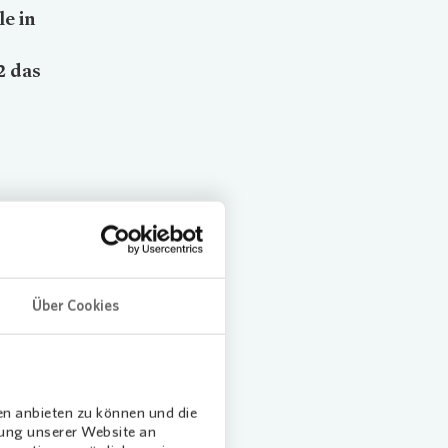
e in
2 das
Über Cookies
einen
r die
ölzernen
en anbieten zu können und die
dung unserer Website an