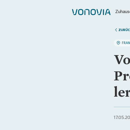
Zuhause
ZURÜC
FRA
Vo
Pr
le
17.05.2