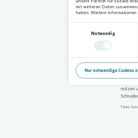
unsere Partner für soziale Me
Unt
mit weiteren Daten zusammen, 
haben. Weitere Informationen d
Arb
Einwilligungsauswahl
Es ist u
Notwendig
Bestände
Region F
unseren 
„Unser P
Nur notwendige Cookies z
uns übe
Schulgar
nutzen u
Schrader
Fotos: San