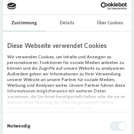
Im Rahmen des Ausstellungsprojekts „Down to
Earth“ hat die Galerie Ursula Walter den
Zustimmung
international bekannten Künstler Asad Raza
Details
Über Cookies
(*1974/ USA) eingeladen, ein temporäres
Kunstwerk für den Neustädter Markt zu
Diese Webseite verwendet Cookies
entwickeln. Vor der Galerie ist ein Erdhaufen
aufgeschüttet, der sich an die Fassade anlehnt,
Wir verwenden Cookies, um Inhalte und Anzeigen zu
die Schaufensterfront verdeckt und das Thema
personalisieren, Funktionen für soziale Medien anbieten zu
„Bodenwissenschaften“ künstlerisch behandelt.
können und die Zugriffe auf unsere Website zu analysieren.
Das Projekt läuft seit 7. Mai und dauert bis 18. Juni
Außerdem geben wir Informationen zu Ihrer Verwendung
unserer Website an unsere Partner für soziale Medien,
2022. Während der Öffnungszeiten verbessert
Werbung und Analysen weiter. Unsere Partner führen diese
ein Team von Kultivatoren die Erde und steht
Informationen möglicherweise mit weiteren Daten
neben dem Team der Galerie für Gespräche bereit.
zusammen, die Sie ihnen bereitgestellt haben oder die sie im
In der Galerie gibt es weiterführende Filme des
Rahmen Ihrer Nutzung der Dienste gesammelt haben.
Weitere Informationen dazu finden Sie hier.
Künstlers zu sehen, sowie den Blick in den
Erdberg hinein. „Down to Earth“ ist ein
Einwilligungsauswahl
Kooperationsprojekt mit der TU Dresden zu
Notwendig
Kunst und Bodenwissenschaften im Dialog und ist