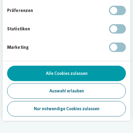
eingebettet in wissenschaftliche Forschung sowie
Präferenzen
ein interdisziplinäres Ausstellungsprojekt der
Universitätsgalerie der TU Dresden.
Statistiken
Förderung des
Quartiersgedankens von
Vonovia
Marketing
„Wir unterstützen gern Projekte für moderne
Kunst, denn Kunst und Kultur ist aus unserer Sicht
ein wichtiger Ausdruck der Dresdner
Stadtgesellschaft“, sagt Alexander Wuttke,
Alle Cookies zulassen
Leiter der Region Dresden Mitte-West von
Vonovia
. „Genauso wichtig ist uns, dass solche
Auswahl erlauben
Aktionen den Quartiersgedanken von
Vonovia
fördern“, sagt Alexander Wuttke zum Schluss.
Nur notwendige Cookies zulassen