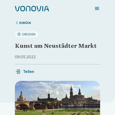
ZURÜCK
DRESDEN
Zuhause finden
Kunst am Neustädter Markt
Mein Zuhause
09.05.2022
Teilen
Meine Stadt
Weitere Angebote
Loading...
Login