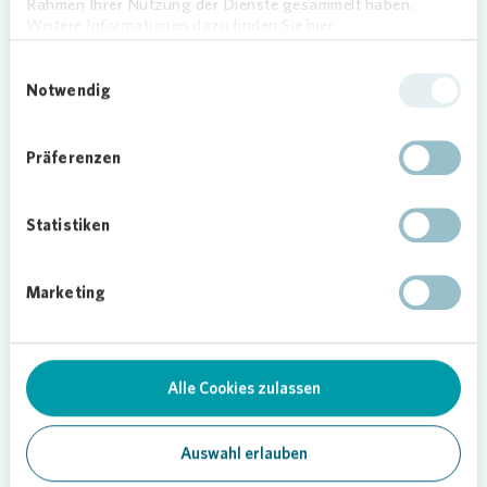
wieder Clown Fidolo.
Rahmen Ihrer Nutzung der Dienste gesammelt haben.
Weitere Informationen dazu finden Sie hier.
Wir wünschen Ihnen einen tollen Tag!
Einwilligungsauswahl
Notwendig
Präferenzen
Statistiken
17.05.2022
Marketing
Teilen
Alle Cookies zulassen
Quartier
Auswahl erlauben
Soziales Engagement