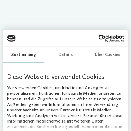
Zustimmung
Details
Über Cookies
Am Freitag, den 20. Mai, sind Sie und
Ihre Familien recht herzlich zum
Europäischen Nachbarschaftsfest in
Diese Webseite verwendet Cookies
Roderbruch eingeladen! Von 15 bis 18
Uhr gibt es am Gemeinschaftshaus
Wir verwenden Cookies, um Inhalte und Anzeigen zu
Kosselhof 3 Leckereien vom Grill, der
personalisieren, Funktionen für soziale Medien anbieten zu
Salat- und Kuchenbar sowie
können und die Zugriffe auf unsere Website zu analysieren.
erfrischende Getränke. Zudem wird es
Außerdem geben wir Informationen zu Ihrer Verwendung
unserer Website an unsere Partner für soziale Medien,
ein Rahmenprogramm mit Spiel- und
Werbung und Analysen weiter. Unsere Partner führen diese
Bastelmöglichkeiten geben. Für gute
Informationen möglicherweise mit weiteren Daten
Unterhaltung sorgt auch in diesem Jahr
zusammen, die Sie ihnen bereitgestellt haben oder die sie im