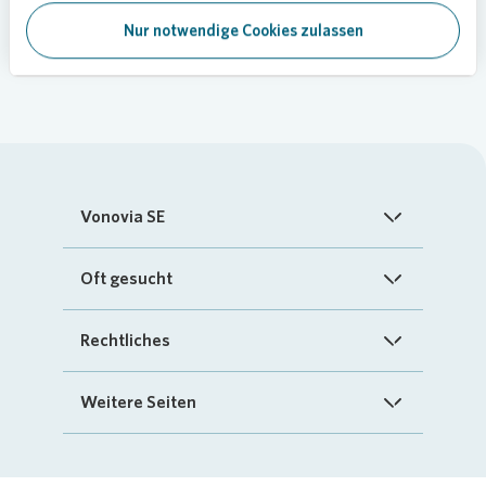
Nur notwendige Cookies zulassen
Vonovia SE
Startseite
Oft gesucht
Über uns
FAQ
Rechtliches
Investoren
Kontakt
Impressum
Weitere Seiten
Nachhaltigkeit
„Mein Vonovia“ App
Cookie-Richtlinien
InvestorPortal
Presse
Mein Zuhause