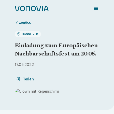
ZURÜCK
HANNOVER
Zuhause finden
Einladung zum Europäischen
Nachbarschaftsfest am 20.05.
Mein Zuhause
17.05.2022
Meine Stadt
Teilen
Weitere Angebote
Loading...
Login