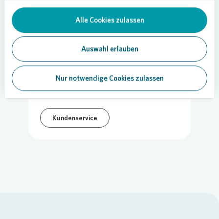
Alle Cookies zulassen
22.03.2022
Auswahl erlauben
Teilen
Nur notwendige Cookies zulassen
Kundenservice