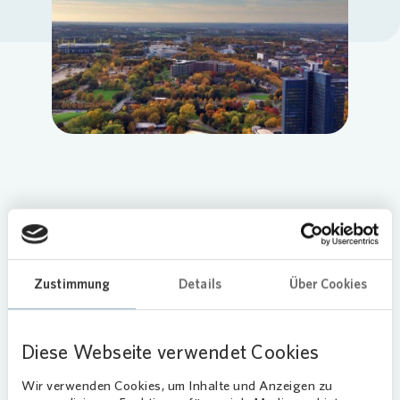
Loading...
Vergangene Woche feierte das Ehepaar
Kleefeld ihr 60-jähriges Mieterjubiläum.
Zu diesem Anlass überreichte das
Zustimmung
Details
Über Cookies
Dortmunder
Vonovia
dem Ehepaar einen
kulinarischen Präsentkorb.
Diese Webseite verwendet Cookies
Aus Nachbarn werden Freunde
Wir verwenden Cookies, um Inhalte und Anzeigen zu