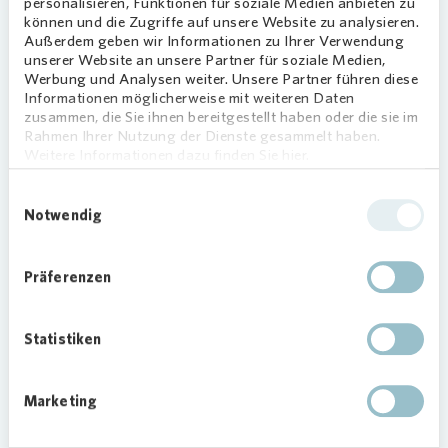
personalisieren, Funktionen für soziale Medien anbieten zu
Seit über 60 Jahren wohnen die gebürtigen
können und die Zugriffe auf unsere Website zu analysieren.
Dortmunder in einer
Vonovia
Wohnung und
Außerdem geben wir Informationen zu Ihrer Verwendung
haben viele Nachbarn kennengelernt.
unserer Website an unsere Partner für soziale Medien,
Viele helfende Hände und ein freundliches
Werbung und Analysen weiter. Unsere Partner führen diese
Informationen möglicherweise mit weiteren Daten
Zusammensein seien das, was Dortmund-
zusammen, die Sie ihnen bereitgestellt haben oder die sie im
Hombruch so besonders mache. Und durch die
Rahmen Ihrer Nutzung der Dienste gesammelt haben.
lange Zeit in ihrer Wohnung seien auch
Weitere Informationen dazu finden Sie hier.
Freundschaften entstanden, berichtet das
Einwilligungsauswahl
Ehepaar.
Notwendig
124 Mieterjubiläen im Jahr 2022
Präferenzen
Dieses Jahr stehen gleich 124 weitere Jubiläen auf
dem Plan. All diesen Mieterinnen und Mietern, die
50 oder sogar 60 Jahre in derselben Wohnung
Statistiken
der
Vonovia
wohnen, überreicht
Vonovia
ein
Dankeschön-Paket.
Marketing