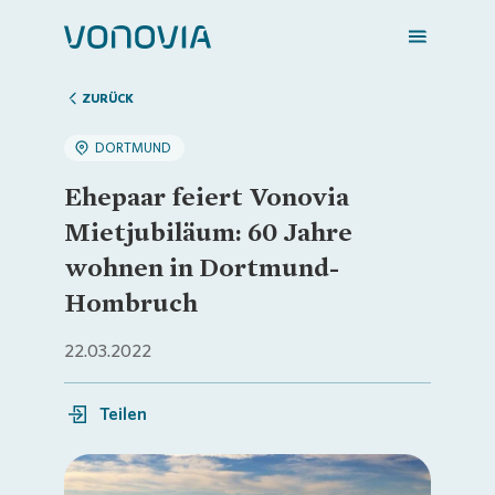
ZURÜCK
DORTMUND
Zuhause finden
Ehepaar feiert Vonovia
Mietjubiläum: 60 Jahre
Mein Zuhause
wohnen in Dortmund-
Hombruch
Meine Stadt
22.03.2022
Weitere Angebote
Teilen
Login