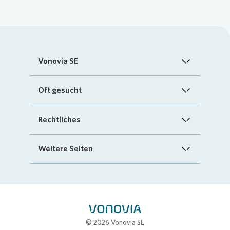
Vonovia SE
Startseite
Oft gesucht
Über uns
FAQ
Rechtliches
Investoren
Kontakt
Impressum
Weitere Seiten
Nachhaltigkeit
„Mein Vonovia“ App
Cookie-Richtlinien
InvestorPortal
Presse
Mein Zuhause
Datenschutz
Geschäftspartnerportal
Karriere
Compliance
Stellenbörse
© 2026 Vonovia SE