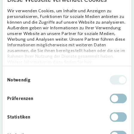
konnten sich die Blumen inklusive Blumenerde bei
den
Vonovia
Mitarbeiterinnen und Mitarbeitern
Wir verwenden Cookies, um Inhalte und Anzeigen zu
sowie den Kolleginnen und Kollegen vom
personalisieren, Funktionen für soziale Medien anbieten zu
Vonovia
Wohnumfeld abholen.
können und die Zugriffe auf unsere Website zu analysieren.
Außerdem geben wir Informationen zu Ihrer Verwendung
Balkonverschönerung und
unserer Website an unsere Partner für soziale Medien,
Werbung und Analysen weiter. Unsere Partner führen diese
Unterstützung für Insekten
Informationen möglicherweise mit weiteren Daten
zusammen, die Sie ihnen bereitgestellt haben oder die sie im
Mit dem farbenfrohen Geschenk sollen zum einen
Rahmen Ihrer Nutzung der Dienste gesammelt haben.
Weitere Informationen dazu finden Sie hier.
die Balkone und Terrassen verschönert, zum
anderen aber auch die Insekten vor Ort
Einwilligungsauswahl
unterstützt werden.
Notwendig
Außerdem wurde die Geschenkaktion dafür
genutzt, um mit den Bewohnerinnen und
Präferenzen
Bewohnern ins Gespräch zu kommen. So gab es
insbesondere auch eine schöne Gelegenheit, um
Statistiken
die neuen Mieterinnen und Mieter, die kürzlich in
die Neubauwohnungen im Bernehof eingezogen
sind, besser kennenzulernen.