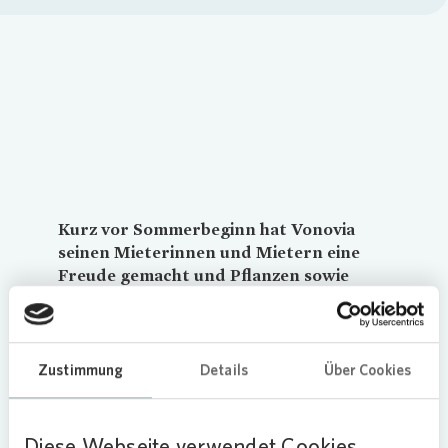
Loading...
Kurz vor Sommerbeginn hat
Vonovia
seinen Mieterinnen und Mietern eine
Freude gemacht und Pflanzen sowie
Blumenerde im Essener Eltingviertel
verschenkt.
Zustimmung
Details
Über Cookies
Insgesamt wurden 800 Balkonblumen an die
Mieterschaft im Bernehof sowie im Elting- und
Victoriahof verteilt. Die Mieterinnen und Mieter
Diese Webseite verwendet Cookies