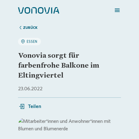
ZURÜCK
ESSEN
Zuhause finden
Vonovia sorgt für
farbenfrohe Balkone im
Mein Zuhause
Eltingviertel
23.06.2022
Meine Stadt
Teilen
Weitere Angebote
Login