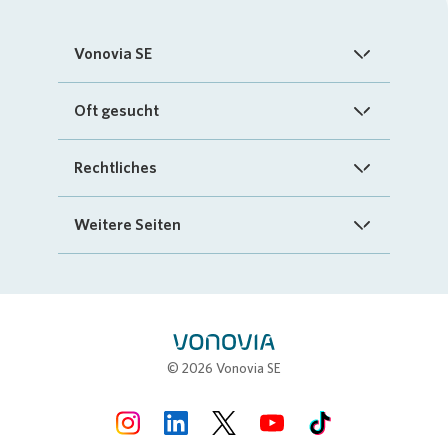
Vonovia SE
Startseite
Oft gesucht
Über uns
FAQ
Rechtliches
Investoren
Kontakt
Impressum
Weitere Seiten
Nachhaltigkeit
„Mein Vonovia“ App
Cookie-Richtlinien
InvestorPortal
Presse
Mein Zuhause
Datenschutz
Geschäftspartnerportal
Karriere
Compliance
Stellenbörse
© 2026 Vonovia SE
Erklärung zur Barrierefreiheit