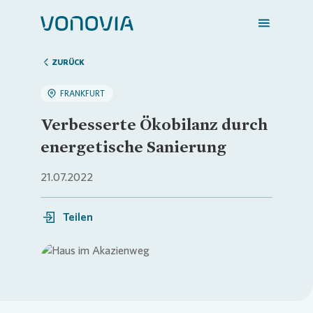
ZURÜCK
FRANKFURT
Zuhause finden
Verbesserte Ökobilanz durch
energetische Sanierung
Mein Zuhause
21.07.2022
Meine Stadt
Teilen
Weitere Angebote
Login