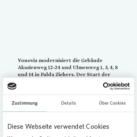
Loading...
Vonovia
modernisiert die Gebäude
Akazienweg 12-24 und Ulmenweg 1, 3, 4, 8
und 14 in Fulda Ziehers. Der Start der
Baumaßnahmen erfolgt verteilt über die
Gebäude ab Mitte Juli bis in den August
hinein.
Zustimmung
Details
Über Cookies
Dieses Jahr hatte
Vonovia
bereits die
Modernisierung des Bestands im Ahornweg sowie
Diese Webseite verwendet Cookies
zwei Hausnummern im Ulmenweg fertiggestellt.
Die Wohnungen erhalten besser isolierte Fenster