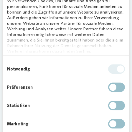
Wir verwenden Cookies, um Inhalte und Anzeigen zu
und Türen und eine Wärmedämmung für die
personalisieren, Funktionen für soziale Medien anbieten zu
Außenwände und Kellerdecken.
können und die Zugriffe auf unsere Website zu analysieren.
Außerdem geben wir Informationen zu Ihrer Verwendung
Mehr Wohnqualität und
unserer Website an unsere Partner für soziale Medien,
Werbung und Analysen weiter. Unsere Partner führen diese
schönere Gemeinschaftsbereiche
Informationen möglicherweise mit weiteren Daten
zusammen, die Sie ihnen bereitgestellt haben oder die sie im
Die Mieterinnen und Mieter dürfen sich – mit
Rahmen Ihrer Nutzung der Dienste gesammelt haben.
Weitere Informationen dazu finden Sie hier.
Ausnahme weniger Dachgeschosswohnungen –
auch über den Anbau von Balkonen und damit
Einwilligungsauswahl
eine höhere Wohnqualität freuen. Die Gebäude
Notwendig
erhalten neue Eingangsbereiche mit Vordächern,
moderner Klingelanlage sowie einer neuen
Außenbeleuchtung. Auch das Wohnumfeld wird
Präferenzen
attraktiver gestaltet. Zu guter Letzt wird
Vonovia
den Gebäuden einen frischen Anstrich geben.
Statistiken
Die Baumaßnahmen werden voraussichtlich im
Juni 2023 abgeschlossen sein.
Marketing