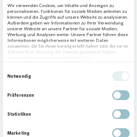
bezwingen, sich Europas höchster
Wir verwenden Cookies, um Inhalte und Anzeigen zu
Holzachterbahn Colossos stellen oder beim
personalisieren, Funktionen für soziale Medien anbieten zu
können und die Zugriffe auf unsere Website zu analysieren.
Mountain-Rafting durchs Wasser kämpfen – für
Außerdem geben wir Informationen zu Ihrer Verwendung
jeden Adrenalin-Fan gab es die passende
unserer Website an unsere Partner für soziale Medien,
Attraktion.
Werbung und Analysen weiter. Unsere Partner führen diese
Informationen möglicherweise mit weiteren Daten
Der Teeny-Klub und sein
zusammen, die Sie ihnen bereitgestellt haben oder die sie im
Rahmen Ihrer Nutzung der Dienste gesammelt haben.
Programm
Weitere Informationen dazu finden Sie hier.
Neben dem Ferienprogramm bietet der Teeny-
Einwilligungsauswahl
Klub in der Weststadt verschiedene
Notwendig
Nachmittagsaktivitäten für Kinder und
Jugendliche zwischen sechs und 14 Jahren an.
Präferenzen
Dazu gehören unter anderem Turnen oder
Musizieren.
Statistiken
Weitere Informationen zum Teeny-Klub finden Sie
hier:
www.braunschweig.de
Marketing
Foto:
Vonovia
SE