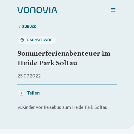
ZURÜCK
BRAUNSCHWEIG
Zuhause finden
Sommerferienabenteuer im
Heide Park Soltau
Mein Zuhause
25.07.2022
Meine Stadt
Teilen
Weitere Angebote
Login