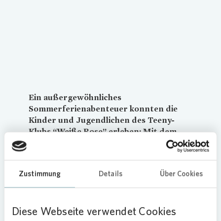
Loading...
Ein außergewöhnliches
Sommerferienabenteuer konnten die
Kinder und Jugendlichen des Teeny-
Klubs “Weiße Rose” erleben: Mit dem
Bus ging es für 23 Kids zum Heide Park
Soltau. Unterstützt wurde der Ausflug
in Norddeutschlands größten
Zustimmung
Details
Über Cookies
Freizeitpark mit einer Spende von
Vonovia
.
Diese Webseite verwendet Cookies
Ob im senkrechten Fall den Dive Coaster Krake