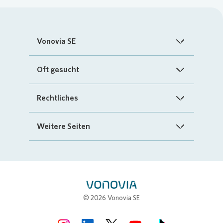
Vonovia SE
Startseite
Oft gesucht
Über uns
FAQ
Rechtliches
Investoren
Kontakt
Impressum
Weitere Seiten
Nachhaltigkeit
„Mein Vonovia“ App
Cookie-Richtlinien
InvestorPortal
Presse
Mein Zuhause
Datenschutz
Geschäftspartnerportal
Karriere
Compliance
Stellenbörse
© 2026 Vonovia SE
Erklärung zur Barrierefreiheit