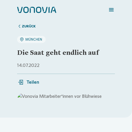
ZURÜCK
MÜNCHEN
Zuhause finden
Die Saat geht endlich auf
Mein Zuhause
14.07.2022
Teilen
Meine Stadt
Weitere Angebote
Loading...
Login