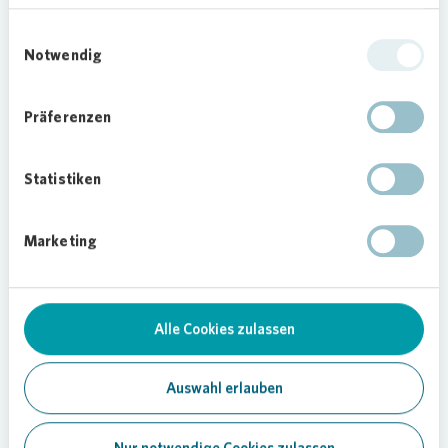
Insektenarten und Vögel ist die Wiese ein
wichtiger Lebensraum. Wer etwas Zeit mitbringt,
Einwilligungsauswahl
Notwendig
kann den Wildbienen bei der Arbeit zusehen.
Präferenzen
Statistiken
14.07.2022
Marketing
Teilen
Alle Cookies zulassen
Klimaschutz
Auswahl erlauben
Nur notwendige Cookies zulassen