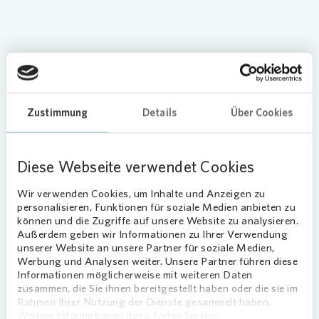
Zustimmung
Details
Über Cookies
Zu trockene Sommer mit Hitzerekorden
und plötzlichem Starkregen haben in
den vergangenen Jahren der Pflanzen-
Diese Webseite verwendet Cookies
und Tierwelt Süddeutschlands zu
schaffen gemacht.
Wir verwenden Cookies, um Inhalte und Anzeigen zu
personalisieren, Funktionen für soziale Medien anbieten zu
können und die Zugriffe auf unsere Website zu analysieren.
Dieses Jahr verläuft bis jetzt etwas anders. In den
Außerdem geben wir Informationen zu Ihrer Verwendung
Grünflächen von
Vonovia
in der Schillerstraße in
unserer Website an unsere Partner für soziale Medien,
Mühldorf am Inn blüht endlich die vor zwei Jahren
Werbung und Analysen weiter. Unsere Partner führen diese
angelegte Wildblumenwiese. Nicht nur die
Informationen möglicherweise mit weiteren Daten
zusammen, die Sie ihnen bereitgestellt haben oder die sie im
Mieterinnen und Mieter freuen sich über die
Rahmen Ihrer Nutzung der Dienste gesammelt haben.
farbenfrohe Attraktion im Quartier. Auch für viele
Weitere Informationen dazu finden Sie hier.