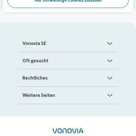
Vonovia SE
Startseite
Oft gesucht
Über uns
FAQ
Rechtliches
Investoren
Kontakt
Impressum
Weitere Seiten
Nachhaltigkeit
„Mein Vonovia“ App
Cookie-Richtlinien
InvestorPortal
Presse
Mein Zuhause
Datenschutz
Geschäftspartnerportal
Karriere
Compliance