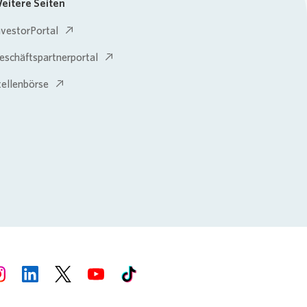
eitere Seiten
nvestorPortal
eschäftspartnerportal
tellenbörse