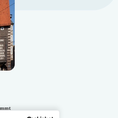
kommt
an