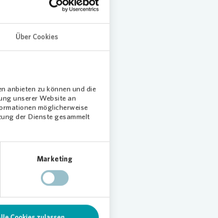
em
st
Über Cookies
t ab 20
en anbieten zu können und die
dung unserer Website an
chaften
nformationen möglicherweise
tzung der Dienste gesammelt
 mit
de
Marketing
lle Cookies zulassen