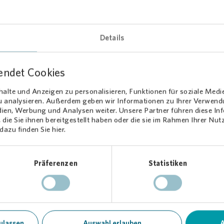
 Abenden zum gemeinsamen Kinobesuch unter frei
 eingeladen. Das Beste daran: Die Veranstaltung i
los!
Details
Besuch in Wohlers Eichen
endet Cookies
li macht das Reisende Freiluftkino Halt in Wohlers Eichen. Einlass is
alte und Anzeigen zu personalisieren, Funktionen für soziale Medi
zu analysieren. Außerdem geben wir Informationen zu Ihrer Verwen
 gezeigten Filme erzählen Geschichten aus verschiedenen Nachbars
dien, Werbung und Analysen weiter. Unsere Partner führen diese I
 Herausforderungen sowie Chancen, die das Zusammenleben der
die Sie ihnen bereitgestellt haben oder die sie im Rahmen Ihrer Nu
onen und Kulturen mit sich bringt. Die Filme werden im Originalton
azu finden Sie hier.
m Untertitel gezeigt und sind für die ganze Familie geeignet.
os und das Programm gibt es hier:
https://reisendesfreiluftkino.
Präferenzen
Statistiken
ulassen
Auswahl erlauben
A