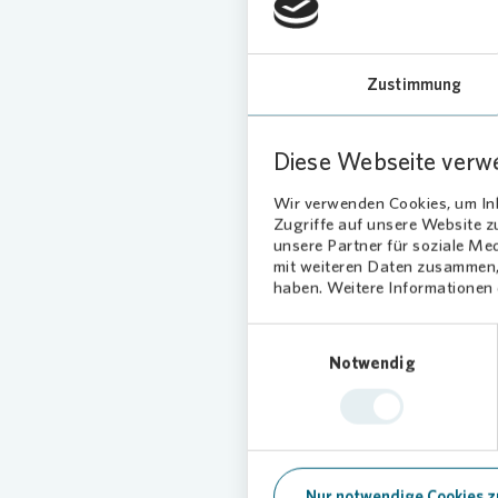
sechs
Himmel
kosten
Zustimmung
Zu 
Diese Webseite verw
Am 9. Ju
Wir verwenden Cookies, um Inh
Zugriffe auf unsere Website 
Uhr. Die
unsere Partner für soziale Me
und die
mit weiteren Daten zusammen, 
Generati
haben. Weitere Informationen d
deutsche
Einwilligungsauswahl
Mehr Inf
Notwendig
Nur notwendige Cookies z