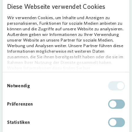
zulässigen Höchstbetrag von 3 Euro je
Diese Webseite verwendet Cookies
Quadratmeter liegt.
Wir verwenden Cookies, um Inhalte und Anzeigen zu
personalisieren, Funktionen für soziale Medien anbieten zu
Entschädigungen ausgezahlt
können und die Zugriffe auf unsere Website zu analysieren.
Außerdem geben wir Informationen zu Ihrer Verwendung
Weiteres Ergebnis der Einigung sind
unserer Website an unsere Partner für soziale Medien,
Werbung und Analysen weiter. Unsere Partner führen diese
Mietminderungen und Entschädigungen als
Informationen möglicherweise mit weiteren Daten
Ausgleich für die Belastungen durch die
zusammen, die Sie ihnen bereitgestellt haben oder die sie im
Bauarbeiten. Sie wurde den Mieter:innen bereits
Rahmen Ihrer Nutzung der Dienste gesammelt haben.
gutgeschrieben.
Weitere Informationen dazu finden Sie hier.
Unterstützung bei Härtefällen
Einwilligungsauswahl
Notwendig
Obwohl die Modernisierungsumlage deutlich
niedriger ist, bedeutet sie für Mieter:innen eine
Präferenzen
höhere Miete.
Vonovia
bietet daher allen
betroffenen Mieter:innen ein
Härtefallmanagement an. Dabei bemüht sich
Statistiken
Vonovia
um individuelle Lösungen. „Wenn wir