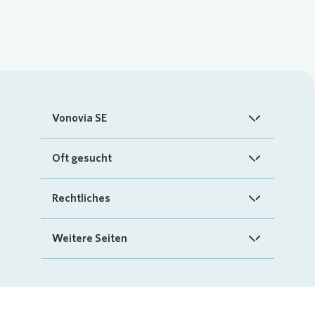
Vonovia SE
Startseite
Oft gesucht
Über uns
FAQ
Rechtliches
Investoren
Kontakt
Impressum
Weitere Seiten
Nachhaltigkeit
„Mein Vonovia“ App
Cookie-Richtlinien
InvestorPortal
Presse
Mein Zuhause
Datenschutz
Geschäftspartnerportal