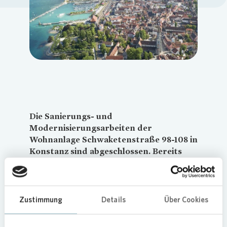
Loading...
Die Sanierungs- und
Modernisierungsarbeiten der
Wohnanlage Schwaketenstraße 98-108 in
Konstanz sind abgeschlossen. Bereits
Ende 2021 hat sich
Vonovia
mit dem
Deutschen Mieterbund Bodensee auf die
Höhe der Modernisierungsumlage
geeinigt.
Vonovia
hatte die Umlage je
Zustimmung
Details
Über Cookies
Quadratmeter Wohnfläche auf einen
Betrag begrenzt, der deutlich unter dem