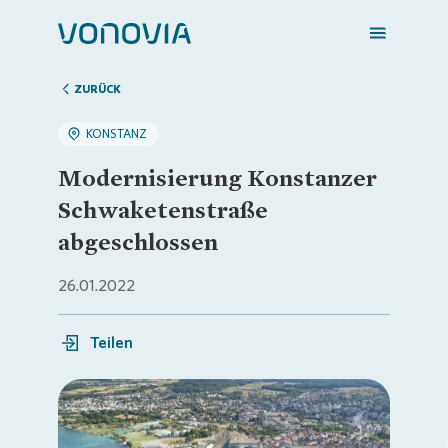
ZURÜCK
KONSTANZ
Zuhause finden
Modernisierung Konstanzer
Schwaketenstraße
Mein Zuhause
abgeschlossen
26.01.2022
Meine Stadt
Teilen
Weitere Angebote
Login