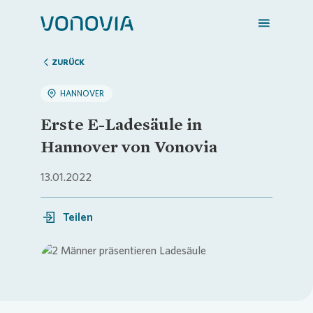
ZURÜCK
HANNOVER
Zuhause finden
Erste E-Ladesäule in
Hannover von Vonovia
Mein Zuhause
13.01.2022
Meine Stadt
Teilen
Weitere Angebote
Loading...
Login