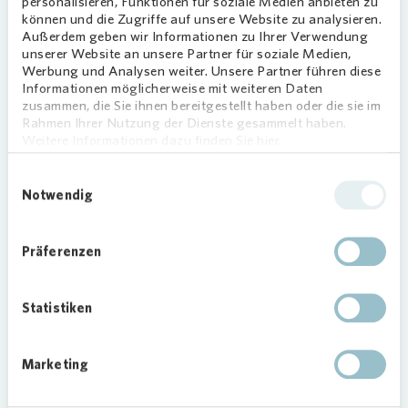
personalisieren, Funktionen für soziale Medien anbieten zu
Nutzerinnen und Nutzer identifizieren sich an der
können und die Zugriffe auf unsere Website zu analysieren.
Ladestation über ihre Girokarte oder über eine
Außerdem geben wir Informationen zu Ihrer Verwendung
Ladekarte verschiedener Roaming-Anbieter.
unserer Website an unsere Partner für soziale Medien,
Werbung und Analysen weiter. Unsere Partner führen diese
Informationen möglicherweise mit weiteren Daten
Anschließend starten sie den Ladevorgang und
zusammen, die Sie ihnen bereitgestellt haben oder die sie im
können dabei ihre Fahrzeuge mit einer Leistung
Rahmen Ihrer Nutzung der Dienste gesammelt haben.
von bis zu 22 kW aufladen.
Weitere Informationen dazu finden Sie hier.
29 Ladestationen in Deutschland
Einwilligungsauswahl
Notwendig
Bundesweit hat
Vonovia
im vergangenen Jahr 29
Ladestationen mit insgesamt 58 Ladepunkten
Präferenzen
errichtet.
Auf dem Foto präsentieren Mark Ansorge,
Regionalleiter Hannover-Nord, und Sven Köhler,
Statistiken
Objektbetreuer von
Vonovia
, die neue E-
Ladesäule in Hannover-Seelze.
Marketing