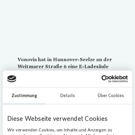
Vonovia
hat in Hannover-Seelze an der
Weitmarer Straße 6 eine E-Ladesäule
errichtet. Dort können Anwohnerinnen
und Anwohner sowie weitere
Interessierte seit Ende 2021 ihre
elektrobetriebenen Fahrzeuge aufladen.
Zustimmung
Details
Über Cookies
Versorgung mit grünem Strom
Diese Webseite verwendet Cookies
Der Ladepunkt wird über das Netz mit grünem
Wir verwenden Cookies, um Inhalte und Anzeigen zu
Strom versorgt und ist öffentlich zugänglich.