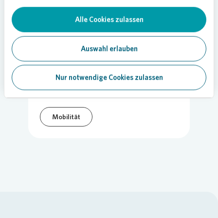
Alle Cookies zulassen
13.01.2022
Auswahl erlauben
Teilen
Nur notwendige Cookies zulassen
Mobilität