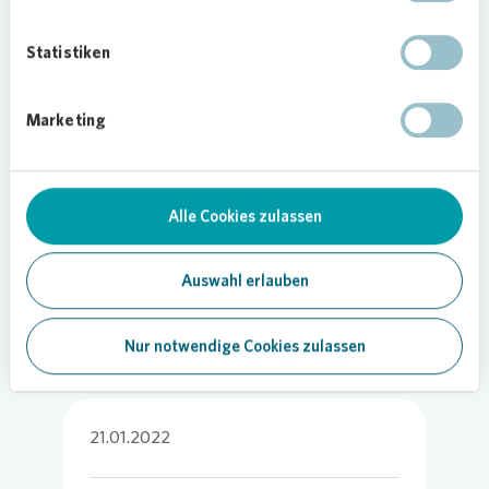
geändert). Der 65-jährige war bis zu der Trennung
von seiner Frau 30 Jahre als selbständiger
Statistiken
Gastronom in Düsseldorf tätig. Nach der
Trennung wurde er obdachlos und übernachtete in
einer Notschlafstelle. Nach der Überwindung einer
Marketing
schweren Krebserkrankung suchte er dringend
eine Wohnung. Mithilfe von
Vonovia
und „Endlich
ein ZUHAUSE!“ konnte er eine Wohnung im
Alle Cookies zulassen
Düsseldorfer Süden beziehen.
Foto:
Vonovia
/ Bierwald
Auswahl erlauben
Nur notwendige Cookies zulassen
21.01.2022