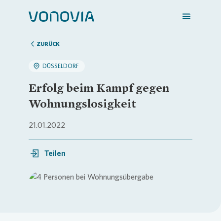
ZURÜCK
DÜSSELDORF
Zuhause finden
Erfolg beim Kampf gegen
Wohnungslosigkeit
Mein Zuhause
21.01.2022
Meine Stadt
Teilen
Weitere Angebote
Loading...
Login