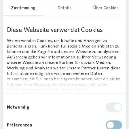
Zustimmung
Details
Über Cookies
Wohnungsnot in Düsseldorf
Laut Wohnungsnotfallstatistik des Landes NRW
Diese Webseite verwendet Cookies
waren zum Stichtag 30. Juni 2020 in der Stadt
Düsseldorf 3.829 Menschen ohne eigene
Wir verwenden Cookies, um Inhalte und Anzeigen zu
Wohnung. Darunter fallen nicht nur Obdachlose,
personalisieren, Funktionen für soziale Medien anbieten zu
sondern auch Menschen, die vorrübergehend bei
können und die Zugriffe auf unsere Website zu analysieren.
Außerdem geben wir Informationen zu Ihrer Verwendung
Bekannten oder in sozialen Einrichtungen leben.
unserer Website an unsere Partner für soziale Medien,
Zusammen mit der Landesinitiative schafft
Werbung und Analysen weiter. Unsere Partner führen diese
Vonovia
jetzt eine bessere Wohnversorgung und
Informationen möglicherweise mit weiteren Daten
Vermittlung für Hilfsbedürftige.
zusammen, die Sie ihnen bereitgestellt haben oder die sie im
Rahmen Ihrer Nutzung der Dienste gesammelt haben.
Bereits 15
Weitere Informationen dazu finden Sie hier.
Wohnungsvermittlungen in
Einwilligungsauswahl
Düsseldorf
Notwendig
Ein Beispiel für die erfolgreiche
Präferenzen
Wohnungsvermittlung ist Guiseppe Pinot (Name