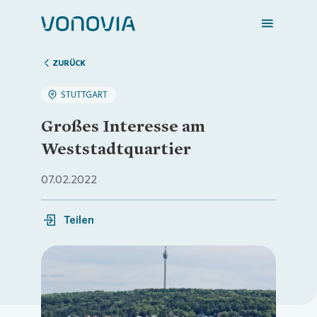
ZURÜCK
STUTTGART
Zuhause finden
Großes Interesse am
Weststadtquartier
Mein Zuhause
07.02.2022
Meine Stadt
Teilen
Weitere Angebote
Loading...
Login