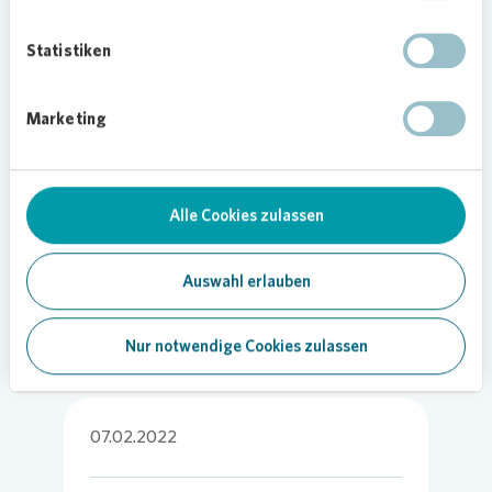
in Kornwestheim auf ein solches Interesse
Statistiken
stößt“, sagt Michael Pfefferkorn,
Regionalbereichsleiter für Württemberg von
Vonovia
. „Denn mit der Weiterentwicklung des
Marketing
Quartiers wollen wir neuen Wohnraum schaffen
und bestehenden Wohnraum aufwerten, um auf
lange Sicht zu sichern, was das Quartier in der
Bolzstraße bereits ist –eine vielseitige, offene und
Alle Cookies zulassen
lebendige Gemeinschaft.“
Auswahl erlauben
Nur notwendige Cookies zulassen
07.02.2022