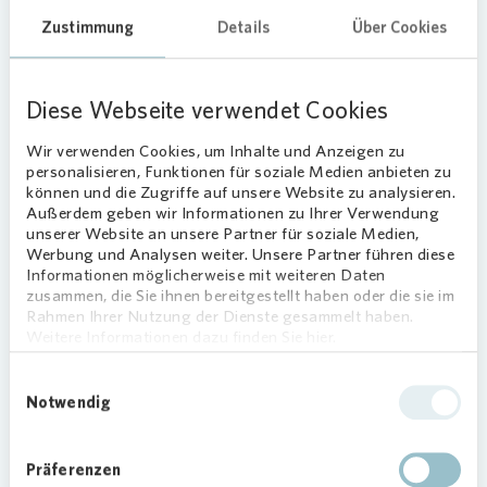
„Neuen, möglichst klimaneutralen Wohnraum zu
Zustimmung
Details
Über Cookies
schaffen, ist in Ballungsgebieten wie der Region
Stuttgart keine leichte Aufgabe,“ so OB Ursula
Keck. Umso lobenswerter seien Beispiele wie das
Diese Webseite verwendet Cookies
Weststadtquartier, in dem mit nachhaltigen
Konzepten und Bauweisen eine
Wir verwenden Cookies, um Inhalte und Anzeigen zu
quartiersverträgliche Nachverdichtung gelungen
personalisieren, Funktionen für soziale Medien anbieten zu
können und die Zugriffe auf unsere Website zu analysieren.
sei.
Außerdem geben wir Informationen zu Ihrer Verwendung
unserer Website an unsere Partner für soziale Medien,
Lob und Anerkennung
Werbung und Analysen weiter. Unsere Partner führen diese
Informationen möglicherweise mit weiteren Daten
„Die IBA’27 befasst sich intensiv auch mit neuen
zusammen, die Sie ihnen bereitgestellt haben oder die sie im
Baumethoden und Baumaterialien, mit dem
Rahmen Ihrer Nutzung der Dienste gesammelt haben.
Weitere Informationen dazu finden Sie hier.
Umbau des Bestands und der Nachverdichtung.
Wir verfolgen daher mit großem Interesse, was
Einwilligungsauswahl
in der Region Stuttgart auch außerhalb der IBA-
Notwendig
Projekte zu diesen Fragen passiert“, so die beiden
Projektleiter der IBA’27.
Präferenzen
„Wir freuen uns sehr, dass das Weststadtquartier