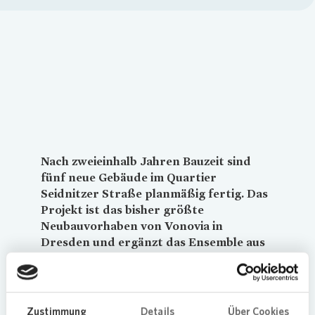
Loading...
Nach zweieinhalb Jahren Bauzeit sind
fünf neue Gebäude im Quartier
Seidnitzer Straße planmäßig fertig. Das
Projekt ist das bisher größte
Neubauvorhaben von
Vonovia
in
Dresden und ergänzt das Ensemble aus
den 1950er Jahren harmonisch.
„Wir haben einen breiten Wohnungsmix
Zustimmung
Details
Über Cookies
geschaffen, von 2-Raum-Wohnungen mit 40 qm