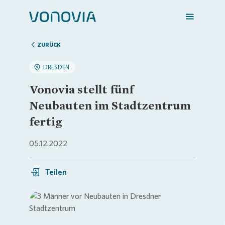
ZURÜCK
DRESDEN
Zuhause finden
Vonovia stellt fünf
Neubauten im Stadtzentrum
Mein Zuhause
fertig
05.12.2022
Meine Stadt
Teilen
Weitere Angebote
Login