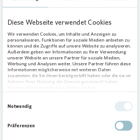
bis zu familienfreundlichen 5-Raum-Wohnungen
mit mehr als 100 qm. Die Nachfrage war noch vor
Diese Webseite verwendet Cookies
Fertigstellung hoch. Im Februar 2022 sind die
ersten neuen Mieter eingezogen; die letzte
Wir verwenden Cookies, um Inhalte und Anzeigen zu
Wohnung des Gesamtvorhabens wurden im
personalisieren, Funktionen für soziale Medien anbieten zu
Oktober 2022 fertiggestellt. Heute sind alle
können und die Zugriffe auf unsere Website zu analysieren.
Außerdem geben wir Informationen zu Ihrer Verwendung
Wohnungen vermietet“, berichtet Alexander
unserer Website an unsere Partner für soziale Medien,
Wuttke, Regionalleiter bei
Vonovia
in Dresden.
Werbung und Analysen weiter. Unsere Partner führen diese
Informationen möglicherweise mit weiteren Daten
Modern, grün und harmonisch
zusammen, die Sie ihnen bereitgestellt haben oder die sie im
Rahmen Ihrer Nutzung der Dienste gesammelt haben.
Entworfen hat die Neubauten das Dresdner
Weitere Informationen dazu finden Sie hier.
Architekturbüro zanderarchitekten.
Einwilligungsauswahl
Geschäftsführer Jens Heinrich Zander erinnert
Notwendig
sich: „Die Gebäude sollten das Ensemble
harmonisch ergänzen, modern und barrierearm
sein und gleichzeitig einen hohen Wohnkomfort
Präferenzen
bieten. Aber auch die Außenanlagen waren ein
wichtiger Bestandteil unseres Entwurfs.“ Viel