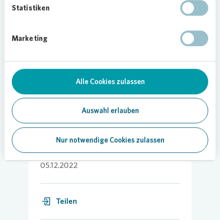
Statistiken
Grün und eine hohe Aufenthaltsqualität für alle
Bewohnerinnen und Bewohner sollte das Quartier
nach Abschluss der Arbeiten bieten. „Mit dem
Marketing
Quartiersplatz und einer durchdachten Begrünung
und Bepflanzung ist das gut gelungen“, so der
Architekt.
Alle Cookies zulassen
Foto:
Vonovia
SE
/André Wirsig
Auswahl erlauben
Nur notwendige Cookies zulassen
05.12.2022
Teilen