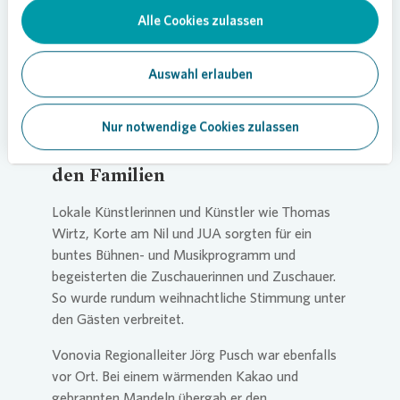
viele lokale Organisationen, Institutionen und
Alle Cookies zulassen
Vereine zusammen, um gemeinsam etwas für die
Anwohnerinnen und Anwohner vor Ort zu
schaffen. Ich bin sehr froh, dass der Adventsmarkt
Auswahl erlauben
dieses Jahr wieder stattfindet und freue mich auf
viele weitere Feste.“
Nur notwendige Cookies zulassen
Weihnachtliche Stimmung bei
den Familien
Lokale Künstlerinnen und Künstler wie Thomas
Wirtz, Korte am Nil und JUA sorgten für ein
buntes Bühnen- und Musikprogramm und
begeisterten die Zuschauerinnen und Zuschauer.
So wurde rundum weihnachtliche Stimmung unter
den Gästen verbreitet.
Vonovia
Regionalleiter Jörg Pusch war ebenfalls
vor Ort. Bei einem wärmenden Kakao und
gebrannten Mandeln übergab er den