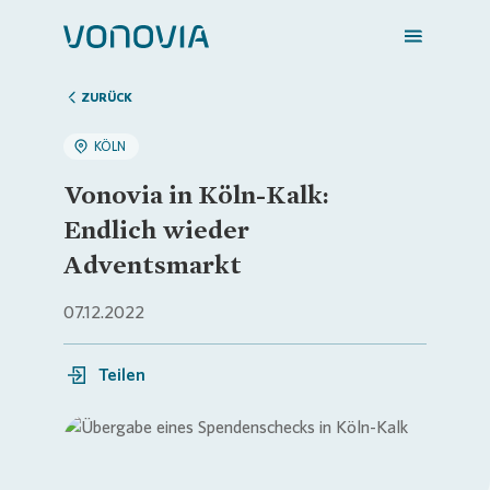
ZURÜCK
KÖLN
Zuhause finden
Vonovia in Köln-Kalk:
Endlich wieder
Mein Zuhause
Adventsmarkt
07.12.2022
Meine Stadt
Teilen
Weitere Angebote
Login