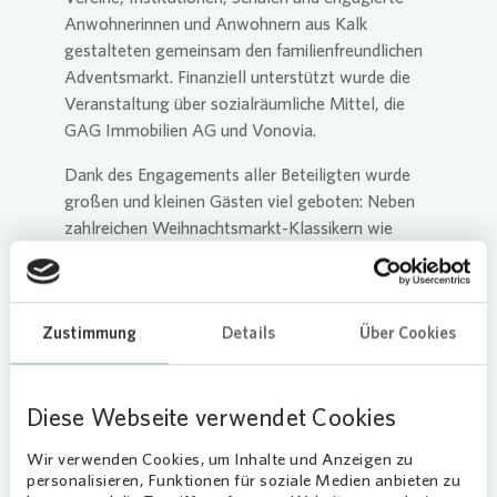
Anwohnerinnen und Anwohnern aus Kalk
gestalteten gemeinsam den familienfreundlichen
Adventsmarkt. Finanziell unterstützt wurde die
Veranstaltung über sozialräumliche Mittel, die
GAG Immobilien AG und
Vonovia
.
Dank des Engagements aller Beteiligten wurde
großen und kleinen Gästen viel geboten: Neben
zahlreichen Weihnachtsmarkt-Klassikern wie
Kinderpunsch, Kakao, Crêpes und gebrannten
Mandeln gab es auch handgefertigte
Geschenkideen an den vielen weihnachtlichen
Zustimmung
Details
Über Cookies
Buden zu kaufen. Die Erlöse des Adventsmarktes
gehen an lokale Vereine und soziale
Einrichtungen.
Diese Webseite verwendet Cookies
Alexander Tschechowski, Sozialraumkoordinator
in Köln-Kalk, ist beim Kinderschutzbund Köln
Wir verwenden Cookies, um Inhalte und Anzeigen zu
personalisieren, Funktionen für soziale Medien anbieten zu
beschäftigt und Mitorganisator des