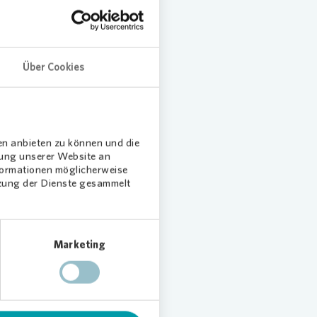
n
Über Cookies
ftung
en anbieten zu können und die
dung unserer Website an
 mit
nformationen möglicherweise
tzung der Dienste gesammelt
chule
r haben
Marketing
t wird