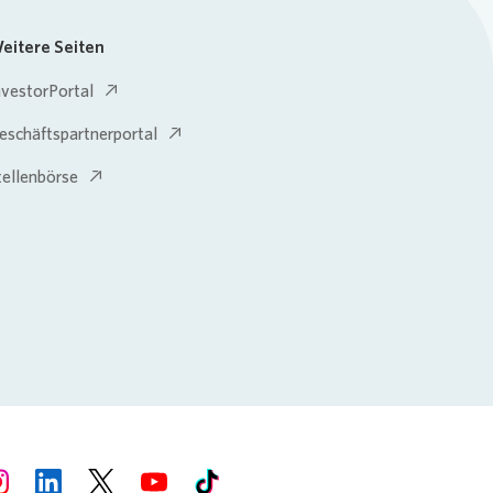
eitere Seiten
nvestorPortal
eschäftspartnerportal
tellenbörse