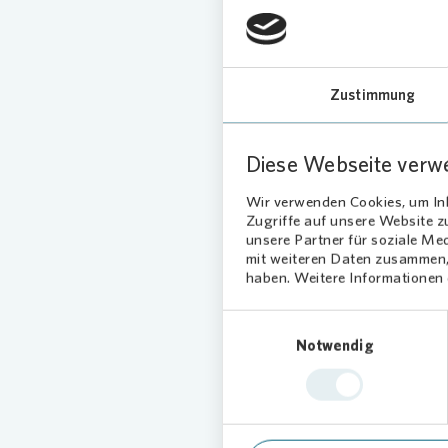
Grüns
Frühja
Zustimmung
Organisi
aus Hün
farbenfr
Diese Webseite verw
Wohnun
Wir verwenden Cookies, um Inh
Zugriffe auf unsere Website 
Kin
unsere Partner für soziale Me
mit weiteren Daten zusammen, 
haben. Weitere Informationen d
Auch ein
Borchshö
Einwilligungsauswahl
bei der 
Notwendig
Blumenz
auch der