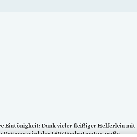
Loading...
e Eintönigkeit: Dank vieler fleißiger Helferlein mit
n Daumen wird der 150 Quadratmeter große