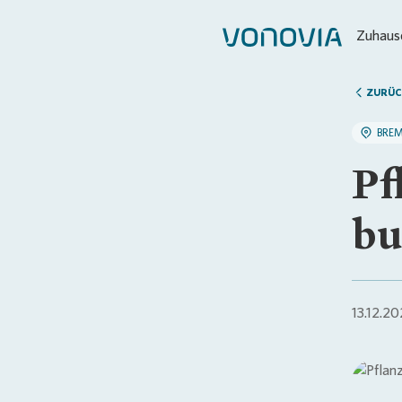
Zuhause
ZURÜC
BRE
Pf
bu
13.12.2