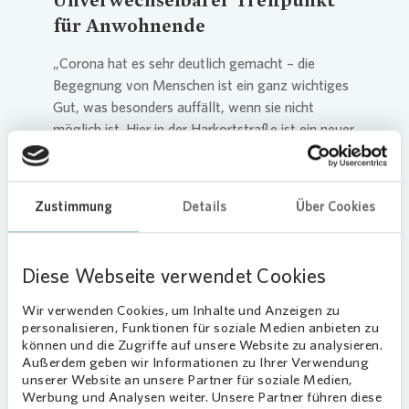
für Anwohnende
„Corona hat es sehr deutlich gemacht – die
Begegnung von Menschen ist ein ganz wichtiges
Gut, was besonders auffällt, wenn sie nicht
möglich ist. Hier in der Harkortstraße ist ein neuer
Treffpunkt entstanden, der durch seine
künstlerische Ausprägung besonders zu
Gesprächen und Beisammensein einlädt.
Zustimmung
Details
Über Cookies
Ich finde diesen Ort der Begegnung für die
Menschen hier im Umfeld sehr gelungen und
Diese Webseite verwendet Cookies
wertvoll. Ich bedanke mich als Teil der Stadt bei
der
Vonovia
für die Schaffung dieses Treffpunkts“,
Wir verwenden Cookies, um Inhalte und Anzeigen zu
sagt Nils Berning, Bezirksbürgermeister im Bezirk
personalisieren, Funktionen für soziale Medien anbieten zu
Hombruch.
können und die Zugriffe auf unsere Website zu analysieren.
Außerdem geben wir Informationen zu Ihrer Verwendung
Kaffee, Kuchen und Probesitzen
unserer Website an unsere Partner für soziale Medien,
Werbung und Analysen weiter. Unsere Partner führen diese