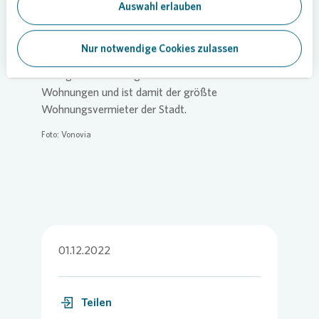
Auswahl erlauben
Mit dem neuen Treffpunkt in der Nachbarschaft
macht das Wohnungsunternehmen
Vonovia
das
Nur notwendige Cookies zulassen
Leben in Dortmund noch vielfältiger. In Dortmund
verfügt
Vonovia
insgesamt über 20.000
Wohnungen und ist damit der größte
Wohnungsvermieter der Stadt.
Foto:
Vonovia
01.12.2022
Teilen