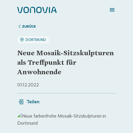
ZURÜCK
DORTMUND
Zuhause finden
Neue Mosaik-Sitzskulpturen
als Treffpunkt für
Mein Zuhause
Anwohnende
01.12.2022
Meine Stadt
Teilen
Weitere Angebote
Login