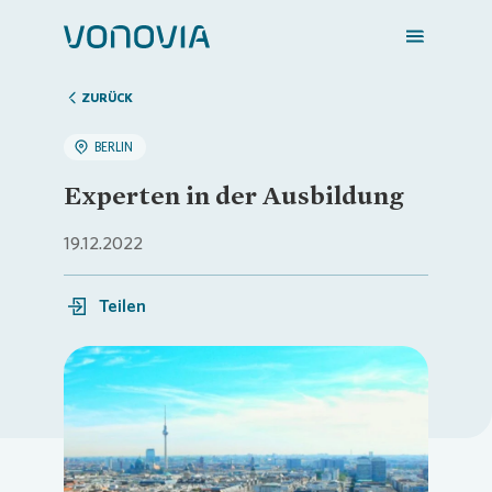
ZURÜCK
BERLIN
Zuhause finden
Experten in der Ausbildung
Mein Zuhause
19.12.2022
Teilen
Meine Stadt
Weitere Angebote
Loading...
Login