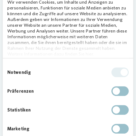
lerne ich SAP kennen. Ich habe viele
Wir verwenden Cookies, um Inhalte und Anzeigen zu
personalisieren, Funktionen für soziale Medien anbieten zu
Wohnanlagen besucht und spannende
können und die Zugriffe auf unsere Website zu analysieren.
Geschichten über den Arbeitsalltag
Außerdem geben wir Informationen zu Ihrer Verwendung
mitgenommen.“
unserer Website an unsere Partner für soziale Medien,
Werbung und Analysen weiter. Unsere Partner führen diese
Und welchen Eindruck hast Du
Informationen möglicherweise mit weiteren Daten
zusammen, die Sie ihnen bereitgestellt haben oder die sie im
von Spandau?
Rahmen Ihrer Nutzung der Dienste gesammelt haben.
Weitere Informationen dazu finden Sie hier.
„Das ist hier ein sehr schöner Bezirk. Mit viel
Wasser- und Grünflächen und jede Wohnanlage
Einwilligungsauswahl
hat ihren eigenen Charme. Alle sind sehr nett und
Notwendig
hilfsbereit und ich danke Birgit Geue, Marcus
Schwaß und Maxi Isabel Braun aus der
Präferenzen
Vermietung und Katja Fischer, Bewirtschafterin in
Spandau.“
Statistiken
Wie wirst Du Weihnachten
verbringen?
Marketing
„Bei meiner Familie. Wir gehen Heiligabend in die