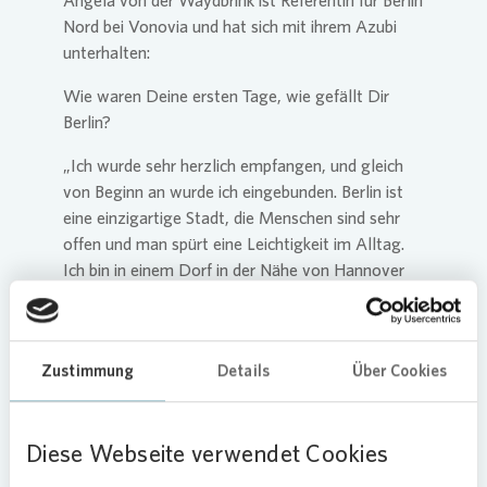
Angela von der Waydbrink ist Referentin für Berlin
Nord bei
Vonovia
und hat sich mit ihrem Azubi
unterhalten:
Wie waren Deine ersten Tage, wie gefällt Dir
Berlin?
„Ich wurde sehr herzlich empfangen, und gleich
von Beginn an wurde ich eingebunden. Berlin ist
eine einzigartige Stadt, die Menschen sind sehr
offen und man spürt eine Leichtigkeit im Alltag.
Ich bin in einem Dorf in der Nähe von Hannover
aufgewachsen… Ab und an fehlt mir ein bisschen
Ruhe.“
Was sind Deine Aufgaben?
Zustimmung
Details
Über Cookies
„Ich unterstütze unser Team bei der Vermietung.
Dazu gehören Vorabnahmen und Besichtigungen,
Diese Webseite verwendet Cookies
Mietersprechstunden und -termine. Außerdem