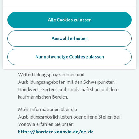
Kirche und danach gibt es bei uns traditionell
Fondue. Eine schöne Zeit, denn die ganze Familie
Alle Cookies zulassen
ist an den Feiertagen endlich mal wieder
zusammen.“
Auswahl erlauben
Die Fragen stellte Angela von der Waydbrink.
Ausbildungsstätte mit Zukunft
Nur notwendige Cookies zulassen
Vonovia
betreibt eine eigene Akademie mit
Weiterbildungsprogrammen und
Ausbildungsangeboten mit den Schwerpunkten
Handwerk, Garten- und Landschaftsbau und dem
kaufmännischen Bereich.
Mehr Informationen über die
Ausbildungsmöglichkeiten oder offene Stellen bei
Vonovia
erfahren Sie unter:
https://karriere.vonovia.de/de-de