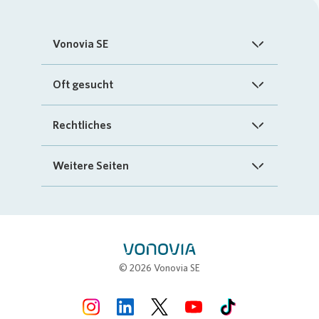
Vonovia SE
Startseite
Oft gesucht
Über uns
FAQ
Rechtliches
Investoren
Kontakt
Impressum
Weitere Seiten
Nachhaltigkeit
„Mein Vonovia“ App
Cookie-Richtlinien
InvestorPortal
Presse
Mein Zuhause
Datenschutz
Geschäftspartnerportal
Karriere
Compliance
Stellenbörse
© 2026 Vonovia SE
Erklärung zur Barrierefreiheit