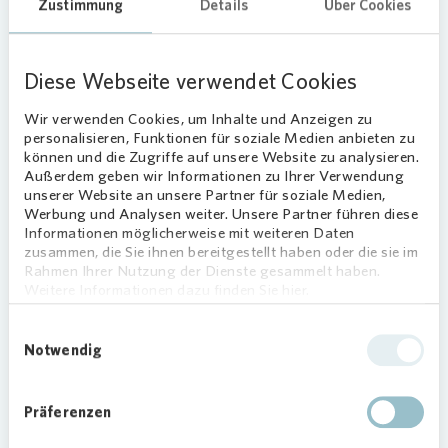
Zustimmung
Details
Über Cookies
Naturerlebnisse für Stadtkinder
Die ersten Tage verbringt die Gruppe in der Natur.
Diese Webseite verwendet Cookies
Die Jugendlichen haben dabei feste Aufgaben, wie
Feuer machen oder Kanus reinigen. Abschließend
Wir verwenden Cookies, um Inhalte und Anzeigen zu
übernachten sie in einer Jugendherberge und
personalisieren, Funktionen für soziale Medien anbieten zu
machen von dort aus Ausflüge. In Gesprächen
können und die Zugriffe auf unsere Website zu analysieren.
ermutigen die Arche-Betreuer die Kinder, sich mit
Außerdem geben wir Informationen zu Ihrer Verwendung
unserer Website an unsere Partner für soziale Medien,
ihren Werten auseinander zu setzen oder
Werbung und Analysen weiter. Unsere Partner führen diese
Perspektiven für ihre Zukunft zu entwickeln. Fünf
Informationen möglicherweise mit weiteren Daten
Tage, in denen Naturerlebnisse, Gemeinschaft und
zusammen, die Sie ihnen bereitgestellt haben oder die sie im
Spaß im Vordergrund stehen.
Rahmen Ihrer Nutzung der Dienste gesammelt haben.
Weitere Informationen dazu finden Sie hier.
Familienbudget nur gering
Einwilligungsauswahl
belastet
Notwendig
Das Sommercamp der Frankfurter Arche
ermöglicht es Kindern aus sozial schwachen
Präferenzen
Familien, gegen einen geringen Eigenanteil an