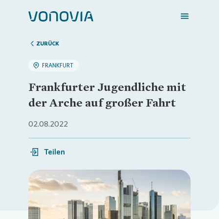
ZURÜCK
FRANKFURT
Zuhause finden
Frankfurter Jugendliche mit
der Arche auf großer Fahrt
Mein Zuhause
02.08.2022
Meine Stadt
Teilen
Weitere Angebote
Loading...
Login