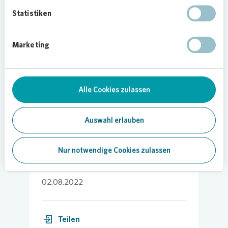
einer Ferienfreizeit teilzunehmen.
Vonovia
Statistiken
unterstützt dies mit einer Spende in Höhe von
2.000 Euro. Eric Völker,
Vonovia
Regionalleiter
Frankfurt Nord, sagt: „Als Teil der
Marketing
Stadtgesellschaft fördern wir die wertvolle Arbeit
der Archen hier in Frankfurt gern. Die Kinder
unserer Mieterinnen und Mieter können– über die
Ferienfreizeit hinaus – das vielfältige Angebot der
Alle Cookies zulassen
Archen nutzen.“
Auswahl erlauben
Nur notwendige Cookies zulassen
02.08.2022
Teilen