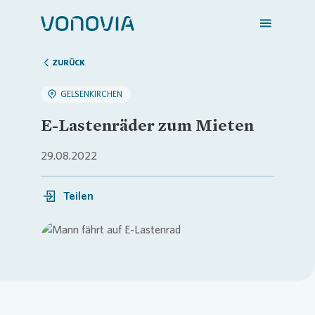
ZURÜCK
GELSENKIRCHEN
Zuhause finden
E-Lastenräder zum Mieten
Mein Zuhause
29.08.2022
Teilen
Meine Stadt
Weitere Angebote
Loading...
Login