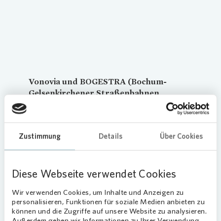
Vonovia
und BOGESTRA (Bochum-
Gelsenkirchener Straßenbahnen
Aktiengesellschaft) haben eine neue
Verleihstation in der Grimmstraße 47, in
Gelsenkirchen-Heßler eröffnet.
Zustimmung
Details
Über Cookies
Mit den neuen E-Lastenrädern zum Mieten
können von nun an alle Gelsenkirchener
Diese Webseite verwendet Cookies
Bürgerinnen und Bürger bequem, kostengünstig
und komfortabel durchstarten.
Wir verwenden Cookies, um Inhalte und Anzeigen zu
personalisieren, Funktionen für soziale Medien anbieten zu
Moderne Mobilität
können und die Zugriffe auf unsere Website zu analysieren.
Außerdem geben wir Informationen zu Ihrer Verwendung