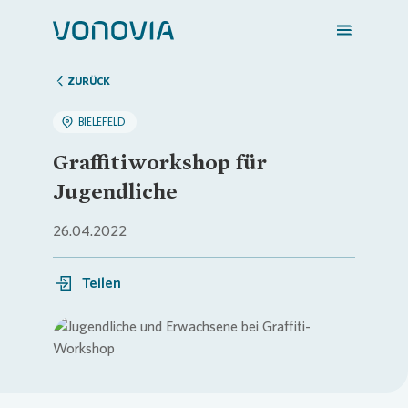
ZURÜCK
BIELEFELD
Zuhause finden
Graffitiworkshop für
Jugendliche
Mein Zuhause
26.04.2022
Meine Stadt
Teilen
Weitere Angebote
Loading...
Login