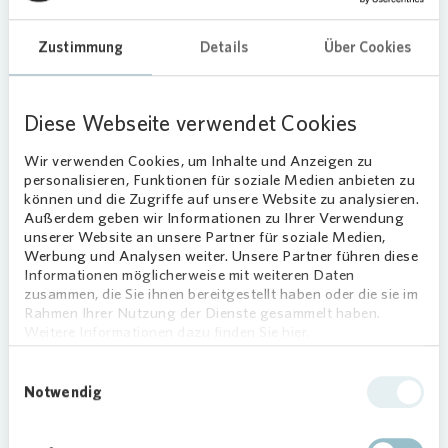
Tiefgarage Osterkamp farbenfroh umgestaltet.
Zustimmung
Details
Über Cookies
Kreative Wandgestaltung
Zentrale Themen des Graffitis sind Nachhaltigkeit
Diese Webseite verwendet Cookies
und Umweltschutz. Hierfür wurden zunächst
gemeinsam Ideen gesammelt und Skizzen
Wir verwenden Cookies, um Inhalte und Anzeigen zu
erstellt, die die Jugendlichen unter professioneller
personalisieren, Funktionen für soziale Medien anbieten zu
Anleitung später auf der Wand verwirklicht haben.
können und die Zugriffe auf unsere Website zu analysieren.
Außerdem geben wir Informationen zu Ihrer Verwendung
Dies ist nur einer von vielen kreativen Workshops,
unserer Website an unsere Partner für soziale Medien,
die das Jugendhaus neben Lernförderung,
Werbung und Analysen weiter. Unsere Partner führen diese
Bewerbungstraining oder Aufklärungsgesprächen
Informationen möglicherweise mit weiteren Daten
anbietet.
zusammen, die Sie ihnen bereitgestellt haben oder die sie im
Rahmen Ihrer Nutzung der Dienste gesammelt haben.
Gemeinsame
Weitere Informationen dazu finden Sie hier.
Stadtverschönerung
Einwilligungsauswahl
Notwendig
„Gemeinnützige Arbeit ist ein zentraler Pfeiler für
ein harmonisches Zusammenleben. Das