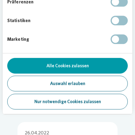
Jugendhaus Sieker und der Sozialdienst
Präferenzen
katholischer Frauen leisten Großartiges – mit
immer neuen Ideen begeistern sie die
Statistiken
Jugendlichen und sind auch Vertrauenspersonen“,
so Anne-Kathrin Dürselen,
Vonovia
Regionalleiterin.
Marketing
Sebastian Sand, Sozialarbeiter beim Jugendhaus
Sieker erklärt: „Mit dem Graffitiworkshop und
dank der Spende von
Vonovia
konnten wir unsere
Arbeit mit den Jugendlichen mit der
Alle Cookies zulassen
Stadtverschönerung verbinden.“
Auswahl erlauben
Foto:
Vonovia
/ Bierwald
Nur notwendige Cookies zulassen
26.04.2022