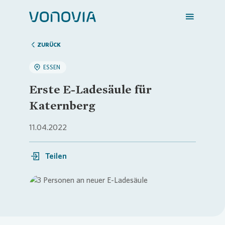
ZURÜCK
ESSEN
Zuhause finden
Erste E-Ladesäule für
Katernberg
Mein Zuhause
11.04.2022
Meine Stadt
Teilen
Weitere Angebote
Loading...
Login