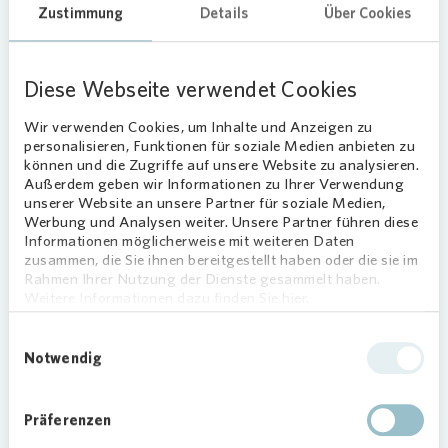
Zustimmung
Details
Über Cookies
Unkomplizierte Ladevorgang
Der Ladevorgang kann über die Ladekarten
Diese Webseite verwendet Cookies
verschiedener Roaming-Anbieter gestartet
werden. Darüber hinaus ist das Laden an den
Wir verwenden Cookies, um Inhalte und Anzeigen zu
personalisieren, Funktionen für soziale Medien anbieten zu
Ladesäulen aber auch ohne eine Ladekarte und
können und die Zugriffe auf unsere Website zu analysieren.
Vorabregistrierung möglich. So können
Außerdem geben wir Informationen zu Ihrer Verwendung
Nutzerinnen und Nutzer jederzeit über ihre
unserer Website an unsere Partner für soziale Medien,
Werbung und Analysen weiter. Unsere Partner führen diese
Girokarte den Ladevorgang beginnen und
Informationen möglicherweise mit weiteren Daten
bezahlen.
zusammen, die Sie ihnen bereitgestellt haben oder die sie im
Rahmen Ihrer Nutzung der Dienste gesammelt haben.
Ökologische
Weitere Informationen dazu finden Sie hier.
Quartiersentwicklung
Einwilligungsauswahl
Notwendig
Mit der Installation von E-Ladestationen sollen
die ambitionierten Klimaschutzziele erreicht
werden. Im Rahmen der Mobilitätswende hat
Präferenzen
Vonovia
bundesweit schon 30 Ladesäulen