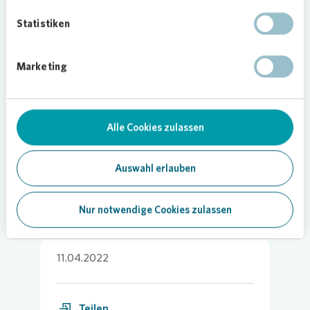
errichtet.
„Elektromobilität ist ein wichtiger Teil in der
Statistiken
ökologischen Weiterentwicklung von Quartieren.
Wir freuen uns, dass wir mit der Installation der
Marketing
Ladepunkte auch hier in Essen Katernberg einen
Beitrag dazu leisten können“, sagt Matthias
Bojarski, Regionalleiter für Essen-Nord bei
Vonovia
.
Alle Cookies zulassen
Foto:
Vonovia
/ Bierwald
Auswahl erlauben
Nur notwendige Cookies zulassen
11.04.2022
Teilen