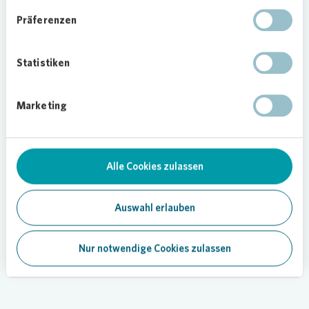
vermitteln“, so
Vonovia
Regionalleiter Sascha
Präferenzen
Steiner.
Gärtnern und Kontakte knüpfen
Statistiken
Eine zentrale Rolle spielt neben dem
Kennenlernen von Natur und Lebensmitteln für
Marketing
Günther Geisler, 1. Vorsitzender des Bürgervereins
Gremberghoven e.V., auch der Austausch
zwischen den verschiedenen Kulturen der Kinder
und Erwachsenen, die in Gremberghoven
Alle Cookies zulassen
beheimatet sind und gemeinsam die Kids-Gärten
pflegen.
Auswahl erlauben
Foto:
Vonovia
/ Bierwald
Nur notwendige Cookies zulassen