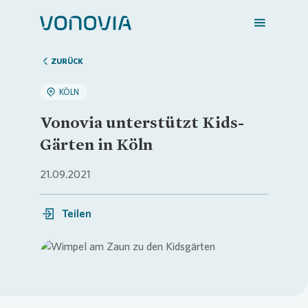
ZURÜCK
KÖLN
Zuhause finden
Vonovia unterstützt Kids-
Gärten in Köln
Mein Zuhause
21.09.2021
Meine Stadt
Teilen
Weitere Angebote
Login