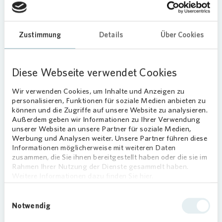
und die Obstbäume pflegen.
Gemeinsam in der Natur lernen
Zustimmung
Details
Über Cookies
In den Kids-Gärten können Kinder gemeinsam
unter dem Motto „Sähen, Ernten, Zubereiten“
Diese Webseite verwendet Cookies
lernen, wie verschiedene Obst- und
Gemüsesorten, sowie Kräuter angepflanzt und
Wir verwenden Cookies, um Inhalte und Anzeigen zu
geerntet werden. Hilfe bekommen sie dabei von
personalisieren, Funktionen für soziale Medien anbieten zu
erfahrenen Hobbygärtnern aus dem Ort. In der
können und die Zugriffe auf unsere Website zu analysieren.
Außerdem geben wir Informationen zu Ihrer Verwendung
„Naschecke“ des Gartens werden in Zukunft
unserer Website an unsere Partner für soziale Medien,
Himbeeren, Brombeeren und Weintrauben
Werbung und Analysen weiter. Unsere Partner führen diese
angebaut. Nach der Ernte haben die Kinder die
Informationen möglicherweise mit weiteren Daten
Möglichkeit die gereiften Früchte zu verarbeiten
zusammen, die Sie ihnen bereitgestellt haben oder die sie im
Rahmen Ihrer Nutzung der Dienste gesammelt haben.
und anschließend zu verkosten. Dafür wurde eine
Weitere Informationen dazu finden Sie hier.
ehemalige Garage in eine Küche umgewandelt.
„Mithilfe der Kids-Gärten möchten wir dazu
Einwilligungsauswahl
beitragen, Kindern den Stellenwert von
Notwendig
Lebensmitteln und die Nähe zur Natur zu