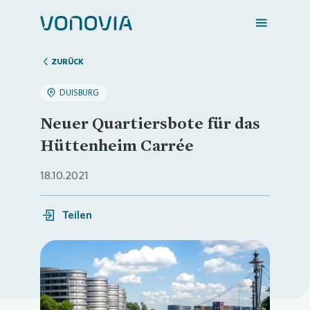
ZURÜCK
DUISBURG
Zuhause finden
Neuer Quartiersbote für das
Hüttenheim Carrée
Mein Zuhause
18.10.2021
Meine Stadt
Teilen
Weitere Angebote
Login