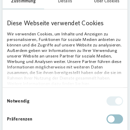
Wärmedämmung und Energieeffizienz,
Zustimmung
Details
Über Cookies
neuen Eingangs- und Außenbereichen
sowie Terrassen und Balkonen sollen
den Mietern mehr Wohnqualität bieten.
Diese Webseite verwendet Cookies
Wir verwenden Cookies, um Inhalte und Anzeigen zu
Aktive Gestaltung des
personalisieren, Funktionen für soziale Medien anbieten zu
Baumkonzepts
können und die Zugriffe auf unsere Website zu analysieren.
Außerdem geben wir Informationen zu Ihrer Verwendung
unserer Website an unsere Partner für soziale Medien,
Im Rahmen der Gestaltung des Wohnumfelds
Werbung und Analysen weiter. Unsere Partner führen diese
plant
Vonovia
verschiedene Begegnungs- und
Informationen möglicherweise mit weiteren Daten
Spielflächen wie einen Kinderspielplatz oder eine
zusammen, die Sie ihnen bereitgestellt haben oder die sie im
Rahmen Ihrer Nutzung der Dienste gesammelt haben.
Boulebahn – aber auch die Grünflächen sollen
Weitere Informationen dazu finden Sie hier.
bestehen bleiben. Wie die Anordnung und die
Zusammensetzung des großen Baumbestandes
Einwilligungsauswahl
optimiert werden können, wurde im Rahmen eines
Notwendig
Baumgutachtens geprüft.
Oberbürgermeister zu Besuch
Präferenzen