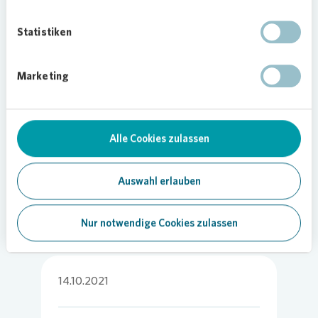
Mit dem Graffiti zum Thema Klimaschutz
inspirieren die Jugendlichen auch die ökologische
Statistiken
Quartiersentwicklung, weiß Tilman Essner,
Vonovia
Quartiersmanager: „Es ist ein
beeindruckendes Kunstwerk auf der ehemals
Marketing
tristen Mauer entstanden. Die Überschrift ‚A
Greener Place for Everyone’ motiviert uns,
weiterhin einen Beitrag gegen den Klimawandel
Alle Cookies zulassen
zu leisten.”
Foto:
Vonovia
Auswahl erlauben
Nur notwendige Cookies zulassen
14.10.2021