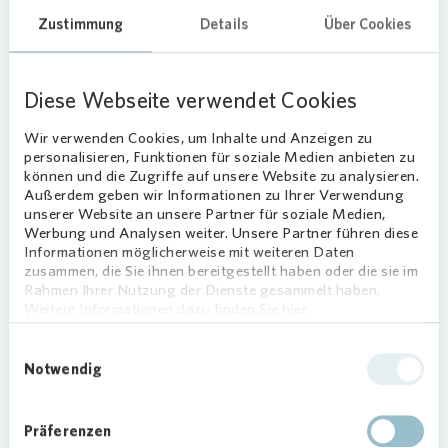
Grünen” zum Betrachten ein.
Zustimmung
Details
Über Cookies
Teamarbeit gefordert
Diese Webseite verwendet Cookies
Die gemeinsame Aktion erhielt viel Zuspruch.
„Gemeinsam mit
Vonovia
haben wir ein Angebot
Wir verwenden Cookies, um Inhalte und Anzeigen zu
gesucht, das den Jugendlichen eine kreative
personalisieren, Funktionen für soziale Medien anbieten zu
Herausforderung bietet, die nur gemeinsam im
können und die Zugriffe auf unsere Website zu analysieren.
Außerdem geben wir Informationen zu Ihrer Verwendung
Team zu schaffen ist”, erklärt Özlem Yalinci von
unserer Website an unsere Partner für soziale Medien,
der Bezirksbibliothek Buchholz. Künstler Marten
Werbung und Analysen weiter. Unsere Partner führen diese
Dalimot ist vom Ergebnis begeistert:
Informationen möglicherweise mit weiteren Daten
„Insbesondere die Größe der Fläche hat die
zusammen, die Sie ihnen bereitgestellt haben oder die sie im
Rahmen Ihrer Nutzung der Dienste gesammelt haben.
Teilnehmer beeindruckt und umso stolzer können
Weitere Informationen dazu finden Sie hier.
alle sein, dieses Kunstwerk an nur einem
Wochenende gemeinsam erschaffen zu haben.”
Einwilligungsauswahl
Notwendig
Inspiration für mehr
Klimaschutz
Präferenzen