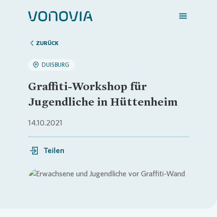
ZURÜCK
DUISBURG
Zuhause finden
Graffiti-Workshop für
Jugendliche in Hüttenheim
Mein Zuhause
14.10.2021
Meine Stadt
Teilen
Weitere Angebote
Login