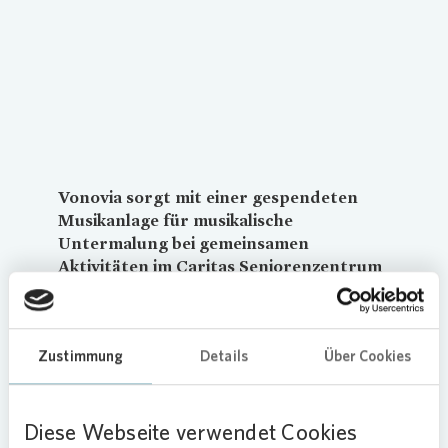
Loading...
Vonovia
sorgt mit einer gespendeten
Musikanlage für musikalische
Untermalung bei gemeinsamen
Aktivitäten im Caritas Seniorenzentrum
in Meerbusch. Die Anlage besteht aus
mehreren Lautsprechern und einem
Verstärker, an den verschiedene
Zustimmung
Details
Über Cookies
Musikquellen angeschlossen werden
können.
Diese Webseite verwendet Cookies
Das Caritas Seniorenzentrum Hildegundis von