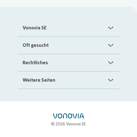
Vonovia SE
Startseite
Oft gesucht
Über uns
FAQ
Rechtliches
Investoren
Kontakt
Impressum
Weitere Seiten
Nachhaltigkeit
„Mein Vonovia“ App
Cookie-Richtlinien
InvestorPortal
Presse
Mein Zuhause
Datenschutz
Geschäftspartnerportal
Karriere
Compliance
Stellenbörse
© 2026 Vonovia SE
Erklärung zur Barrierefreiheit