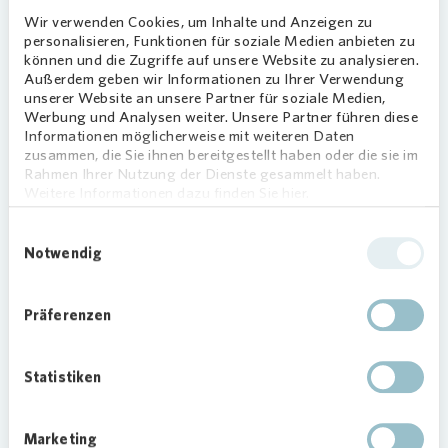
Meer in Meerbusch bietet altersgerechtes
Wir verwenden Cookies, um Inhalte und Anzeigen zu
„Wohnen mit Service“ in 58 Wohnungen. Es
personalisieren, Funktionen für soziale Medien anbieten zu
können und die Zugriffe auf unsere Website zu analysieren.
verbindet eine barrierefreie und
Außerdem geben wir Informationen zu Ihrer Verwendung
gemeinschaftsfördernde Wohnmöglichkeit mit
unserer Website an unsere Partner für soziale Medien,
einem bedarfsgerechten und frei wählbarem
Werbung und Analysen weiter. Unsere Partner führen diese
Serviceangebot.
Informationen möglicherweise mit weiteren Daten
zusammen, die Sie ihnen bereitgestellt haben oder die sie im
Verschiedene
Rahmen Ihrer Nutzung der Dienste gesammelt haben.
Weitere Informationen dazu finden Sie hier.
Gemeinschaftsangebote
Einwilligungsauswahl
Im Caritas Seniorenzentrum finden die
Notwendig
Bewohnerinnen und Bewohner vielseitige
Angebote für einen abwechslungsreichen
Präferenzen
Tagesablauf. Dazu zählen regelmäßige
Einkaufsfahrten, Bingoabende, gemeinsame
Frühstücke, Reha-Sport, Lesungen, Kinoabende
Statistiken
und saisonale Feiern. Die Beschallungsanlage von
Vonovia
wird sie ab sofort dabei begleiten.
Marketing
Foto:
Vonovia
/ Bierwald