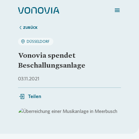
ZURÜCK
DÜSSELDORF
Zuhause finden
Vonovia spendet
Beschallungsanlage
Mein Zuhause
03.11.2021
Meine Stadt
Teilen
Weitere Angebote
Login