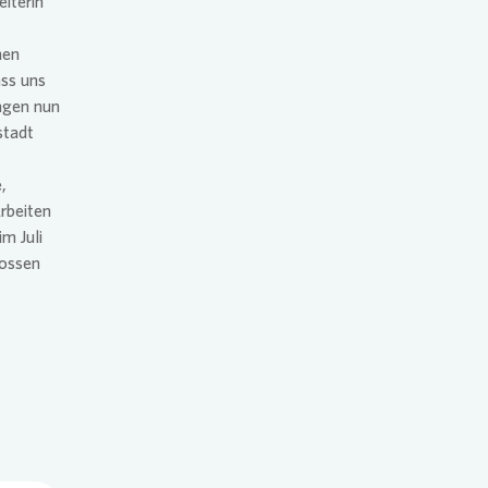
iterin
nen
ss uns
agen nun
stadt
,
rbeiten
m Juli
lossen