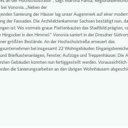
s an der Hochschulstraße“, sagt Martina Pansa, Regionalbereichsle
 bei
Vonovia
. „Neben der
genden Sanierung der Häuser lag unser Augenmerk auf einer moder
ng der Fassaden. Die Architektenkammer Sachsen bestätigt nun, da
ngen ist: Wo vormals graue Plattenbauten das Stadtbild prägten, r
 Hingucker in den Himmel.“
Vonovia
saniert in der Dresdner Südvor
iner größten Bestände. An der Hochschulstraße erneuert das
sunternehmen bei insgesamt 22 Wohngebäuden Eingangsbereiche
 und Briefkastenanlagen, Fenster, Aufzüge und Treppenhäuser. Die A
rsten Gebäuden konnten nun fertiggestellt werden. Voraussichtlich i
rden die Sanierungsarbeiten an den übrigen Wohnhäusern abgesch