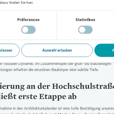
azu finden Sie hier.
rtier ein neues Gesicht
Präferenzen
Statistiken
taltungskonzept der Hochschulstraße stärkt den städtebaulichen 
 der Dresdner Nord-Süd-Magistrale zwischen Hauptbahnhof und H
 Die Architekten überformten dafür das typische Plattenbauraster 
ollwärmeschutz und verwendeten einen hellen und freundlichen
bton. Vertikal setzen die Treppenhäuser gemeinsam mit den farbig
ulassen
Auswahl erlauben
A
en den funktionalen Akzent der sanierten Zehngeschosser. Tanzend
änder in anthrazit lösen das starre Fensterraster des Plattenbaus a
er Fassade Dynamik. Im Zusammenspiel der grün- bis blaufarbigen
tungen erhalten die einzelnen Baukörper eine subtile Tiefe.
ierung an der Hochschulstraß
ließt erste Etappe ab
nahme in den Architekturkalender ist eine tolle Bestätigung unsere