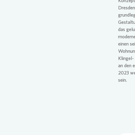
Konzepte
Dresden
grundle
Gestaltu
das gelu
moderne
einen se
Wohnung
Klingel-
an den e
2023 we
sein.