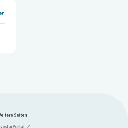
len
eitere Seiten
nvestorPortal