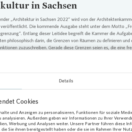
kultur in Sachsen
ender „Architektur in Sachsen 2022“ wird von der Architektenkamm
 veröffentlicht. Die kommende Ausgabe steht unter dem Motto „Fre
grenzung“. Entlang dieser Leitidee begreift die Kammer die Aufgab
ten philosophisch darin, die Grenzen von Räumen zu definieren und 
nktionen zuzuschreiben. Gerade diese Grenzen seien es, die eine fre
staltung des Individuums ermöglichen. „Die sächsischen Kolleginn
 zeigen im vorliegenden Kalender wieder einmal, wie sie mit vielfäl
en ‚Grenzsetzungen‘ zu unserem Lebensraum beigetragen haben und
t durch seine Grenzen erfahrbar wird“, heißt es von der Architek
Details
. Unter insgesamt 59 Einsendungen wurden 23 Fotos zum Abdruck
hlt. Das Motiv musste von einem Mitglied der Architektenkammer
cht werden. Im Fall des Modernisierungsprojektes Hochschulstraße 
endet Cookies
rbung durch das mit der Planung beauftragte Architektenbüro
rocess GmbH.
alte und Anzeigen zu personalisieren, Funktionen für soziale Medi
zu analysieren. Außerdem geben wir Informationen zu Ihrer Verwen
dien, Werbung und Analysen weiter. Unsere Partner führen diese I
endige Gestaltung gibt dem
die Sie ihnen bereitgestellt haben oder die sie im Rahmen Ihrer Nu