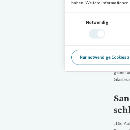
haben. Weitere Informationen d
Qua
Einwilligungsauswahl
Notwendig
Das Ges
entlang
Dresden.
einem V
Grundfar
Nur notwendige Cookies z
Eingäng
Fensterb
geben d
Glasbrüs
San
sch
„Die Auf