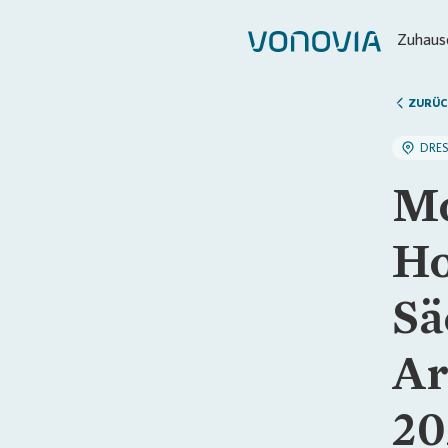
Zuhause
ZURÜC
DRE
Mo
Ho
Sä
Ar
20