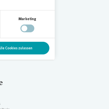
Marketing
Raum
TW
mit
en
lle Cookies zulassen
e
uf und
e
s