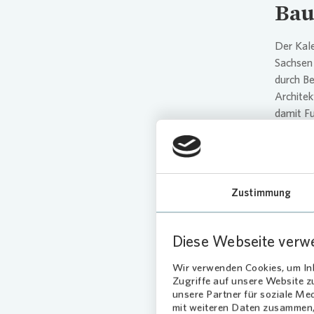
Bau
Der Kal
Sachsen
durch Be
Architek
damit Fu
Lebensge
Kollegen
kreativ
Raum ers
Zustimmung
Sachsen
ausgewä
eingerei
Diese Webseite verw
die Bewe
ARCHIp
Wir verwenden Cookies, um Inh
Zugriffe auf unsere Website 
unsere Partner für soziale Me
Leb
mit weiteren Daten zusammen, 