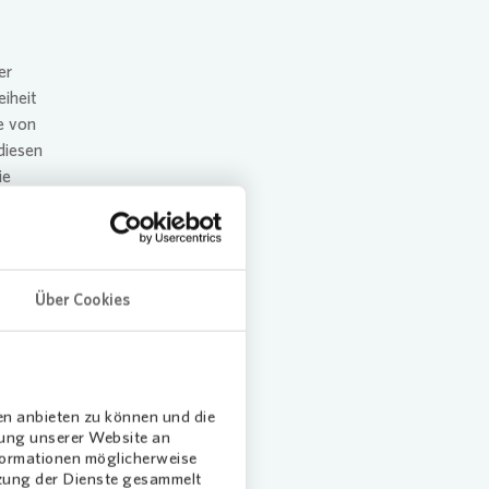
er
iheit
e von
diesen
ie
en und
tigen
 wie
tenkammer
Über Cookies
 Sachsen
erfolgte
en anbieten zu können und die
dung unserer Website an
nformationen möglicherweise
tzung der Dienste gesammelt