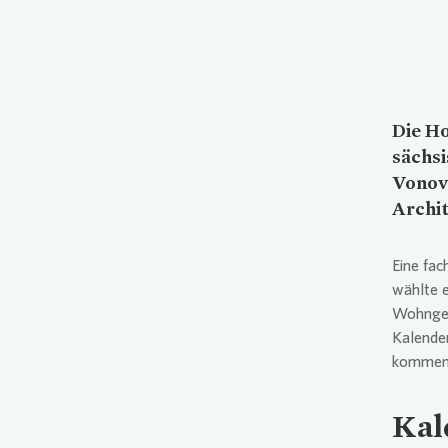
Die Ho
sächs
Vonov
Archi
Eine fac
wählte 
Wohngeb
Kalende
kommend
Kal