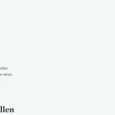
rafen
e eines
m
llen