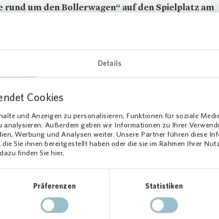
e rund um den Bollerwagen“ auf den Spielplatz am
usring 9 und 11 in Wilhelmsburg ein. Für die Kinder
am jede Menge Spielsachen wie Bälle, Ringe,
allschläger und Mehr im Gepäck. Auch die Eltern 
ch zu den Aktionen eingeladen.
Details
ovia
unterstützt
endet Cookies
hbarschaftsprojekt
alte und Anzeigen zu personalisieren, Funktionen für soziale Medi
zu analysieren. Außerdem geben wir Informationen zu Ihrer Verwen
inmitten der Corona-Pandemie ist die Aktion dafür gedacht, mehr S
dien, Werbung und Analysen weiter. Unsere Partner führen diese I
die Sie ihnen bereitgestellt haben oder die sie im Rahmen Ihrer Nu
d Bewegung ins Quartier zu bringen.
Vonovia
hat das Projekt zum S
azu finden Sie hier.
ll unterstützt und lädt herzlich ein, die Spielenachmittage zu besuch
alten Winterzeit wird „Spiele rund um den Bollerwagen“ voraussichtl
Präferenzen
Statistiken
 „Froschteich“ stattfinden. Weitere Informationen erhalten Interessi
 Aushänge in den Hausfluren.
via
/ Offenblende