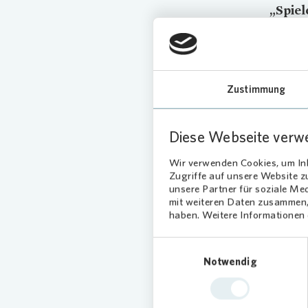
„Spiel
Korall
das Te
Federb
herzli
Zustimmung
Von
Diese Webseite verw
Nac
Wir verwenden Cookies, um Inh
Zugriffe auf unsere Website 
Geboren 
unsere Partner für soziale Me
mit weiteren Daten zusammen, 
Spaß un
haben. Weitere Informationen d
finanzie
Einwilligungsauswahl
In der k
Notwendig
der Kita
über die
Foto:
Vono