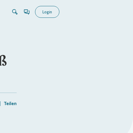
Login
ß
Teilen