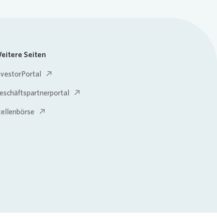
eitere Seiten
nvestorPortal
eschäftspartnerportal
tellenbörse