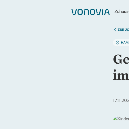
Zuhause
ZURÜC
HAM
Ge
im
17.11.20