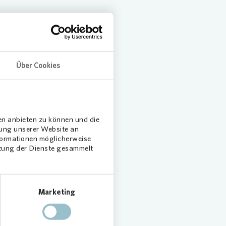
 hat
sind
Über Cookies
en anbieten zu können und die
dung unserer Website an
piel,
nformationen möglicherweise
tzung der Dienste gesammelt
tart
en.
ich in
Marketing
erte