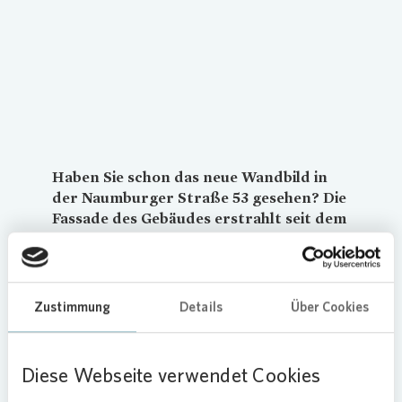
Haben Sie schon das neue Wandbild in
der Naumburger Straße 53 gesehen? Die
Fassade des Gebäudes erstrahlt seit dem
30. September in neuem Glanz. Gerade
einmal zwei Tage hat die Wiener
Künstlerin Isa Toma, für das gesprayte
Fassadenbild einer sitzenden Frau
Zustimmung
Details
Über Cookies
benötigt.
Freiraum für die eigene Fantasie
Diese Webseite verwendet Cookies