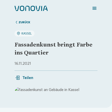
ZURÜCK
KASSEL
Zuhause finden
Fassadenkunst bringt Farbe
ins Quartier
Mein Zuhause
16.11.2021
Meine Stadt
Teilen
Weitere Angebote
Loading...
Login