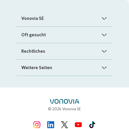
Vonovia SE
Startseite
Oft gesucht
Über uns
FAQ
Rechtliches
Investoren
Kontakt
Impressum
Weitere Seiten
Nachhaltigkeit
„Mein Vonovia“ App
Cookie-Richtlinien
InvestorPortal
Presse
Mein Zuhause
Datenschutz
Geschäftspartnerportal
Karriere
Compliance
Stellenbörse
© 2026 Vonovia SE
Erklärung zur Barrierefreiheit