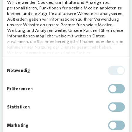
Wir verwenden Cookies, um Inhalte und Anzeigen zu
Auch wenn Isa Toma ihrem Werk keinen Titel
personalisieren, Funktionen für soziale Medien anbieten zu
verliehen hat, soll es den Bezirk widerspiegeln und
können und die Zugriffe auf unsere Website zu analysieren.
zugleich beruhigen. Das wird auch darin deutlich,
Außerdem geben wir Informationen zu Ihrer Verwendung
dass die gemalte Frau ihre Füße auf einem Auto
unserer Website an unsere Partner für soziale Medien,
Werbung und Analysen weiter. Unsere Partner führen diese
abstellt und es so zum Stillstand bringt. Das Bild
Informationen möglicherweise mit weiteren Daten
soll den Betrachter zum Innehalten einladen und
zusammen, die Sie ihnen bereitgestellt haben oder die sie im
die eigene Fantasie anregen.
Rahmen Ihrer Nutzung der Dienste gesammelt haben.
Weitere Informationen dazu finden Sie hier.
Initiiert wurde das Projekt vom Kassler Verein
KolorCubes, der im Rahmen der „Public Art
Einwilligungsauswahl
Notwendig
Gallery“ seit Frühjahr 2020 Fassaden in Kassel
mit Kunst bemalen lässt. Das Kunstwerk von Isa
Toma ist eines von insgesamt sieben
Präferenzen
Fassadenbildern in Rothenditmold und bildet
vorerst den Abschluss des Projekts.
Statistiken
Vonovia
unterstützt die „Public Art Gallery“ mit
der zur Verfügung gestellten Hauswand sowie
einer Spende über 5.000 Euro.
Marketing