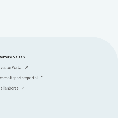
eitere Seiten
nvestorPortal
eschäftspartnerportal
tellenbörse