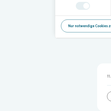
freut si
dass un
zusamme
Hilfe, u
unter an
Nur notwendige Cookies z
11