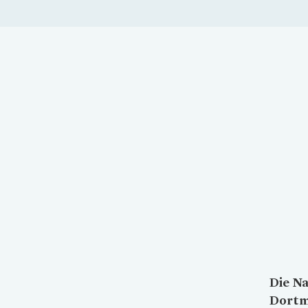
Die N
Dortm