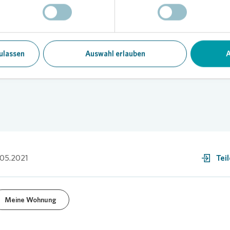
ch über die neu gewonnene Mobilität des Rentners: „Ich bin sehr froh
s
Vonovia
bei unserem Anliegen unterstützt hat. Der Rollstuhl stan
ngeklappt im Hausflur. Vor jedem Spaziergang benötigte mein Na
nter anderem beim Ausklappen. Die neue Garage ermöglicht es ihm j
derem, dass er auch wieder selbständig zu Ausflügen aufbrechen ka
ulassen
Auswahl erlauben
A
.05.2021
Tei
Meine Wohnung