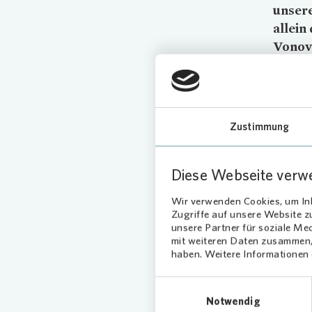
unsere
allein
Vonov
die Un
Zielse
Bed
Zustimmung
mit
Diese Webseite verw
Ein aktu
Wir verwenden Cookies, um Inh
aussieh
Zugriffe auf unsere Website 
werden: 
unsere Partner für soziale Me
können u
mit weiteren Daten zusammen, 
haben. Weitere Informationen d
Leopold 
Rollator
Einwilligungsauswahl
Nachbari
Notwendig