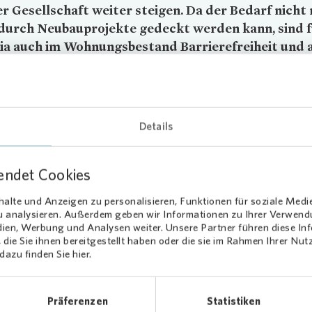
r Gesellschaft weiter steigen. Da der Bedarf nicht
 durch Neubauprojekte gedeckt werden kann, sind 
ia
auch im Wohnungsbestand Barrierefreiheit und 
terstützung bei individuellen Anliegen wichtige
tzungen.
arfsgerechte Angebote für Mi
Details
 Handicap
endet Cookies
elles Beispiel aus Dortmund-Oestrich zeigt, wie die konkrete Unter
alte und Anzeigen zu personalisieren, Funktionen für soziale Medi
t. Dort konnte einem Mieter eine maßgeschneiderte Lösung angebo
zu analysieren. Außerdem geben wir Informationen zu Ihrer Verwen
Um seinen Rollstuhl und seinen Rollator trocken und sicher unterste
dien, Werbung und Analysen weiter. Unsere Partner führen diese I
nd dennoch seine eigene Mobilität aufrecht zu erhalten, erhielt Mie
die Sie ihnen bereitgestellt haben oder die sie im Rahmen Ihrer Nu
azu finden Sie hier.
Sierpinski eine eigene Rollstuhlgarage. Diese bietet Platz sowohl fü
 als auch seinen elektrischen Rollstuhl.
n Ute Klemm, die den 84-Jährigen seit vier Jahren im Alltag unterst
Präferenzen
Statistiken