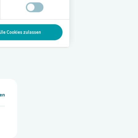
 darüber,
d vorher
chbar
etzt
nn.“
lle Cookies zulassen
len