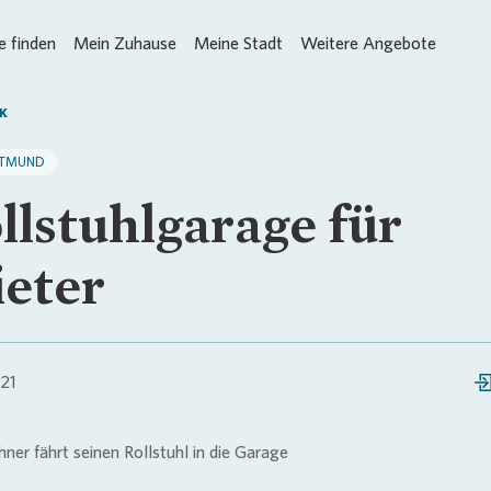
 finden
Mein Zuhause
Meine Stadt
Weitere Angebote
K
TMUND
llstuhlgarage für
eter
021