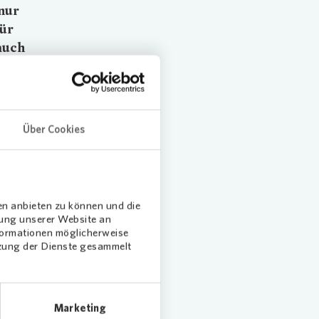
 nur
für
auch
eter
Über Cookies
stützung
en anbieten zu können und die
ten
dung unserer Website an
llen zu
nformationen möglicherweise
ter
tzung der Dienste gesammelt
r seinen
ützt,
Marketing