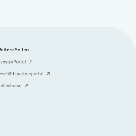
eitere Seiten
nvestorPortal
eschäftspartnerportal
tellenbörse