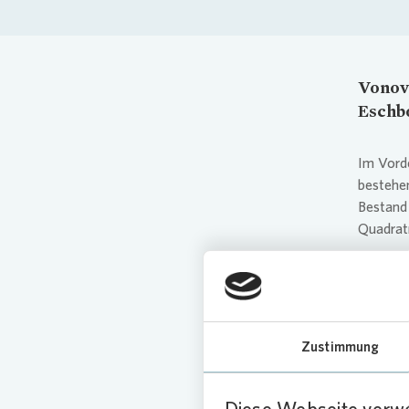
Vonov
Eschb
Im Vorde
bestehe
Bestand
Quadrat
Umf
Nac
Zustimmung
Zu den 
Dämmung