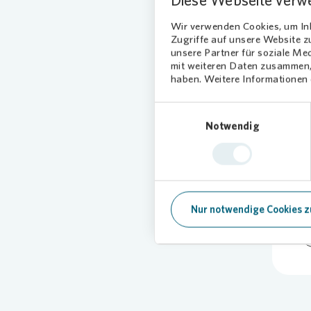
Diese Webseite verw
Montage 
Anschlus
Wir verwenden Cookies, um Inh
ebenfall
Zugriffe auf unsere Website 
unsere Partner für soziale Me
mit weiteren Daten zusammen, 
haben. Weitere Informationen d
Einwilligungsauswahl
Notwendig
04
Nur notwendige Cookies z