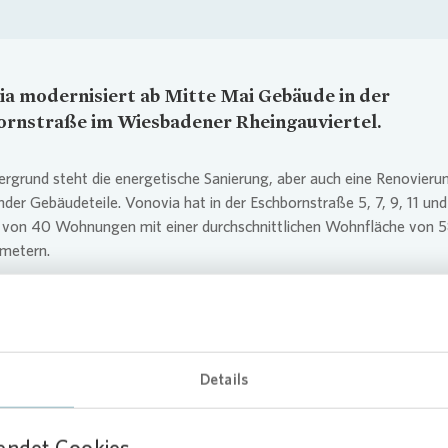
ia
modernisiert ab Mitte Mai Gebäude in der
ornstraße im Wiesbadener Rheingauviertel.
rgrund steht die energetische Sanierung, aber auch eine Renovieru
nder Gebäudeteile.
Vonovia
hat in der Eschbornstraße 5, 7, 9, 11 und
 von 40 Wohnungen mit einer durchschnittlichen Wohnfläche von 
metern.
assende Maßnahmen für meh
hhaltigkeit
Details
geplanten Maßnahmen für einen geringeren Energieverbrauch gehör
 der Fassade, des Daches und der Kellerdecken. Damit einher geht