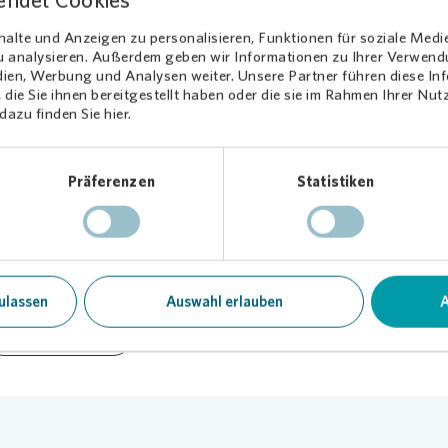
endet Cookies
neuer, großzügigerer Balkone für die Mieterinnen und Mieter. Im
s erfolgt ein neuer Anstrich. Eingangsbereich und Treppenhaus wer
alte und Anzeigen zu personalisieren, Funktionen für soziale Medi
s modernisiert.
zu analysieren. Außerdem geben wir Informationen zu Ihrer Verwen
dien, Werbung und Analysen weiter. Unsere Partner führen diese I
die Sie ihnen bereitgestellt haben oder die sie im Rahmen Ihrer Nu
azu finden Sie hier.
Präferenzen
Statistiken
.05.2021
Tei
ulassen
Auswahl erlauben
A
Modernisierung