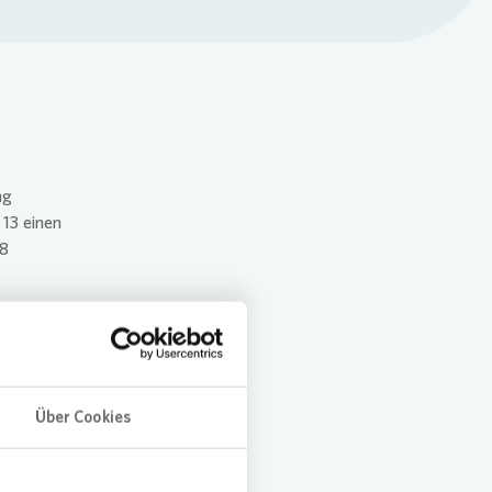
ng
 13 einen
58
r
Über Cookies
t eine
 die