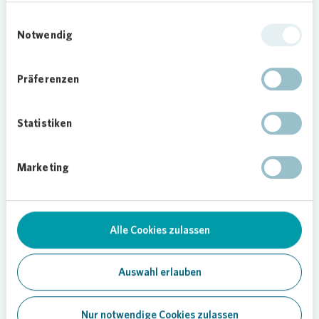
eine Ladesäule für E-Autos ist vorgesehen, die
Einwilligungsauswahl
neuen Garagen werden zudem für einen
Notwendig
Anschluss vorbereitet.
Für den Neubau im Kreuzviertel wird nur ein Teil
Präferenzen
der vorhandenen großzügigen Grünfläche
benötigt. Der größere Teil wird als Grünfläche
erhalten bleiben. „Ein ganzheitliches
Statistiken
Quartierskonzept stellt sicher, dass der grüne
Charakter des Quartiers erhalten bleibt“, so
Marketing
Peterhülseweh. Zur Gestaltung der
Außenanlagen und auch der Spielplätze konnten
die Anwohner Vorschläge machen.
Alle Cookies zulassen
„Uns ist es wichtig bei Neubauvorhaben, die
Anwohner und Mieter mit einzubeziehen und auch
deren Wünsche nach Möglichkeit einfließen zu
Auswahl erlauben
lassen“, unterstreicht Peterhülseweh.
Nur notwendige Cookies zulassen
Der Mietpreis wird bei durchschnittlich 12 Euro pro