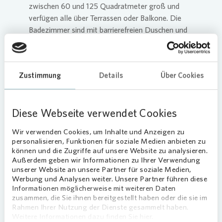
zwischen 60 und 125 Quadratmeter groß und
verfügen alle über Terrassen oder Balkone. Die
Badezimmer sind mit barrierefreien Duschen und
zusätzlich mit Badewannen ausgestattet, ein
Aufzug sorgt für einen barrierefreien Zugang zu
den Wohnungen. Das Gebäude erhält eine
Zustimmung
Details
Über Cookies
Holzpelletheizung, die CO2-neutral arbeitet und
in die Energieeffizienzklasse A+ eingruppiert ist.
Ergänzend wird eine Photovoltaikanlage
Diese Webseite verwendet Cookies
eingebaut.
Wir verwenden Cookies, um Inhalte und Anzeigen zu
„Bei unserer Planung haben wir auch die
personalisieren, Funktionen für soziale Medien anbieten zu
modernen Mobilitätslösungen berücksichtigt“,
können und die Zugriffe auf unsere Website zu analysieren.
erläutert Ralf Peterhülseweh, als
Außerdem geben wir Informationen zu Ihrer Verwendung
Regionalbereichsleiter von
Vonovia
zuständig für
unserer Website an unsere Partner für soziale Medien,
Werbung und Analysen weiter. Unsere Partner führen diese
die 20.000 Wohnungen in Dortmund.
Informationen möglicherweise mit weiteren Daten
„Beispielsweise wird ein von außen zugänglicher
zusammen, die Sie ihnen bereitgestellt haben oder die sie im
Fahrradraum errichtet, in dem Fahrräder sicher
Rahmen Ihrer Nutzung der Dienste gesammelt haben.
abgestellt und aufgeladen werden können. Auch
Weitere Informationen dazu finden Sie hier.