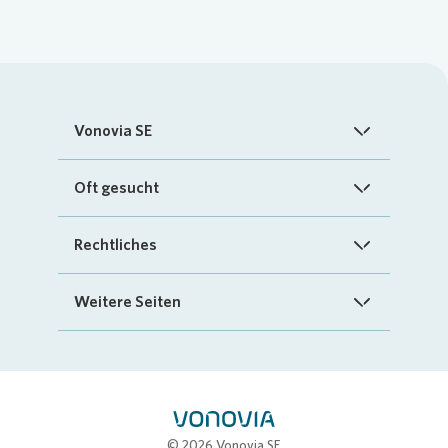
Vonovia SE
Startseite
Oft gesucht
Über uns
FAQ
Rechtliches
Investoren
Kontakt
Impressum
Weitere Seiten
Nachhaltigkeit
„Mein Vonovia“ App
Cookie-Richtlinien
InvestorPortal
Presse
Mein Zuhause
Datenschutz
Geschäftspartnerportal
Karriere
Compliance
Stellenbörse
© 2026 Vonovia SE