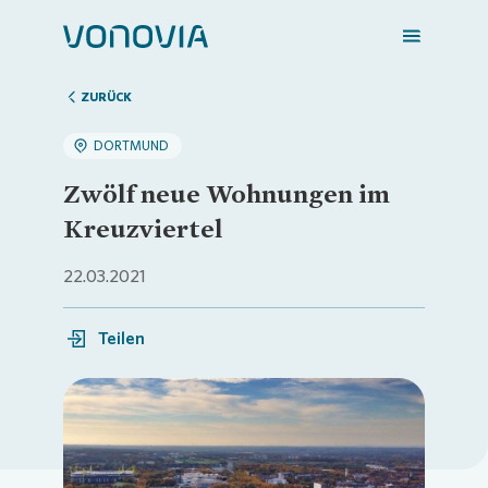
ZURÜCK
DORTMUND
Zuhause finden
Zwölf neue Wohnungen im
Kreuzviertel
Mein Zuhause
22.03.2021
Meine Stadt
Teilen
Weitere Angebote
Loading...
Login