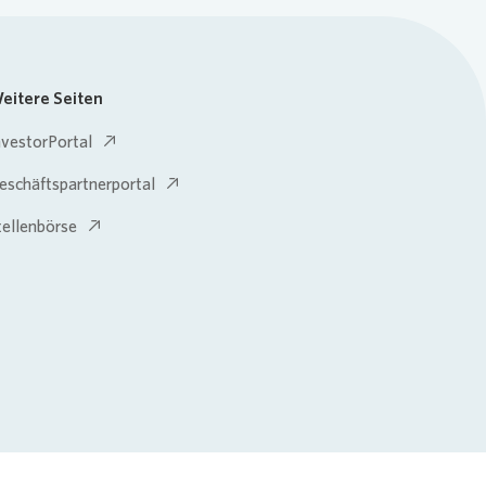
eitere Seiten
nvestorPortal
eschäftspartnerportal
tellenbörse