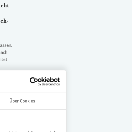
icht
ich-
lassen.
nach
htet
et, dass
in der
 täglich
Über Cookies
ovia
der