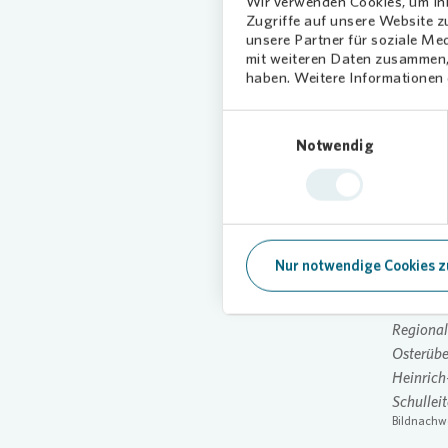
Wir verwenden Cookies, um Inh
„
Vonovi
Zugriffe auf unsere Website 
GGS Hein
unsere Partner für soziale Me
Mieter“,
mit weiteren Daten zusammen, 
haben. Weitere Informationen d
aktuell 
eine kle
Einwilligungsauswahl
Sven Tah
Notwendig
Leverkus
Überras
unterstr
Nachbar
Stadt he
Nur notwendige Cookies z
Bildunter
Regionall
Osterübe
Heinrich
Schullei
Bildnachw