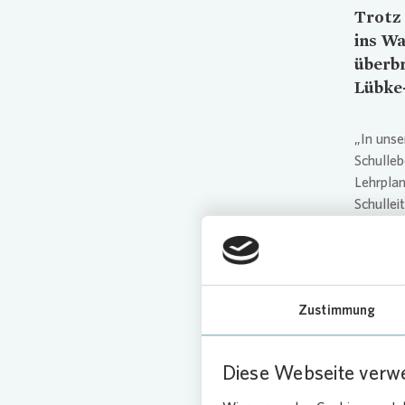
Trotz 
ins Wa
überb
Lübke
„In unse
Schulleb
Lehrplan
Schullei
Kleingr
alle Kin
Förderbe
Notbetre
Zustimmung
bis zu 
werden s
Kinder u
Diese Webseite verw
bedanke