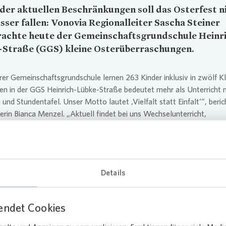
der aktuellen Beschränkungen soll das Osterfest n
sser fallen:
Vonovia
Regionalleiter Sascha Steiner
rachte heute der Gemeinschaftsgrundschule Heinr
-Straße (GGS) kleine Osterüberraschungen.
rer Gemeinschaftsgrundschule lernen 263 Kinder inklusiv in zwölf K
en in der GGS Heinrich-Lübke-Straße bedeutet mehr als Unterricht 
 und Stundentafel. Unser Motto lautet ‚Vielfalt statt Einfalt‘“, beric
terin Bianca Menzel. „Aktuell findet bei uns Wechselunterricht,
uppenförderung und Notbetreuung nebeneinander statt.“ Das bedeut
der abwechselnd in zwei Gruppen in die Schule kommen, Kinder mit
darf zusätzlich gesondert gefördert werden und gleichzeitig Kinder 
uung betreut werden, erläutert sie. Somit sind auch in Coronazeiten
Details
185 Kinder im Schulgebäude. „Über die Osterüberraschungen von
Von
ich die Kinder sehr freuen. Ich möchte mich im Namen aller Eltern, 
nd des gesamten Kollegiums für diese nette Aktion recht herzlich
endet Cookies
n“, so Bianca Menzel.