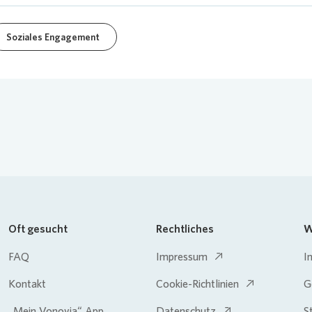
Soziales Engagement
Oft gesucht
Rechtliches
W
FAQ
Impressum
I
Kontakt
Cookie-Richtlinien
G
„Mein Vonovia“ App
Datenschutz
S