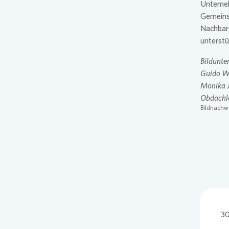
Unterne
Gemeins
Nachbars
unterst
Bildunte
Guido Wi
Monika J
Obdachlo
Bildnachw
30