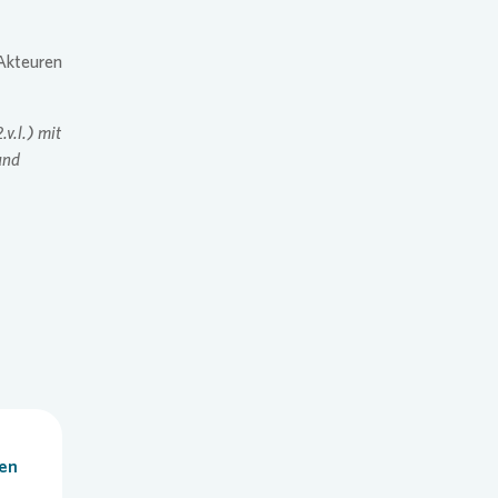
 Akteuren
.v.l.) mit
und
len