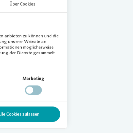
er
Über Cookies
ie
lreich
eil zur
en anbieten zu können und die
dung unserer Website an
wir
nformationen möglicherweise
tzung der Dienste gesammelt
e
können“,
Marketing
stützen
 Helfer
rstützung
lle Cookies zulassen