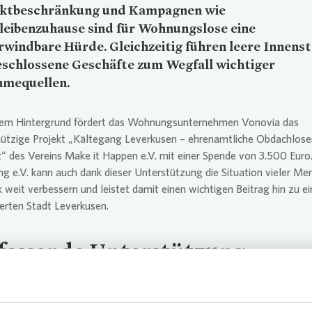
ktbeschränkung und Kampagnen wie
leibenzuhause sind für Wohnungslose eine
windbare Hürde. Gleichzeitig führen leere Innens
eschlossene Geschäfte zum Wegfall wichtiger
hmequellen.
sem Hintergrund fördert das Wohnungsunternehmen
Vonovia
das
ützige Projekt „Kältegang Leverkusen – ehrenamtliche Obdachlosen
“ des Vereins Make it Happen e.V. mit einer Spende von 3.500 Euro
g e.V. kann auch dank dieser Unterstützung die Situation vieler M
k weit verbessern und leistet damit einen wichtigen Beitrag hin zu ei
erten Stadt Leverkusen.
assende Unterstützung
 aus sechs festen Mitgliedern und zehn weiteren Helfern verteilt
ßig Lebensmittel, Kleidung und Hygieneartikel an Bedürftige. Auß