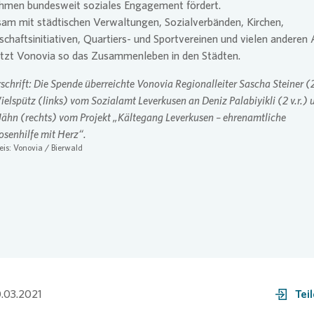
hmen bundesweit soziales Engagement fördert.
am mit städtischen Verwaltungen, Sozialverbänden, Kirchen,
chaftsinitiativen, Quartiers- und Sportvereinen und vielen anderen
ützt
Vonovia
so das Zusammenleben in den Städten.
rschrift: Die Spende überreichte
Vonovia
Regionalleiter Sascha Steiner (2
elspütz (links) vom Sozialamt Leverkusen an Deniz Palabiyikli (2 v.r.) 
ähn (rechts) vom Projekt „Kältegang Leverkusen – ehrenamtliche
senhilfe mit Herz“.
eis:
Vonovia
/ Bierwald
.03.2021
Tei