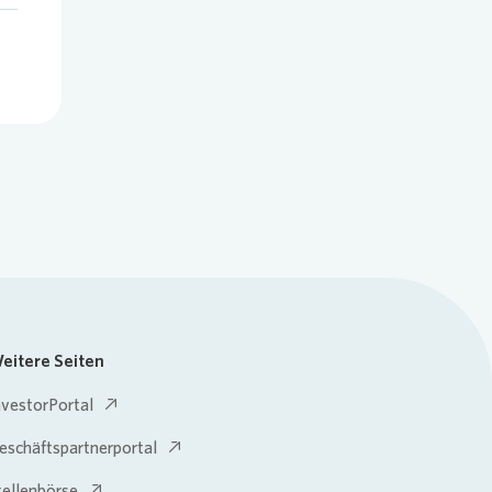
eitere Seiten
nvestorPortal
eschäftspartnerportal
tellenbörse