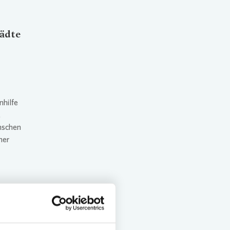
tädte
hilfe
.
enschen
ner
erdem