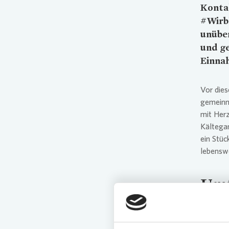
Konta
#Wirb
unüber
und g
Einna
Vor die
gemeinn
mit Herz
Kältegan
ein Stüc
lebensw
Umf
Das Team
regelmä