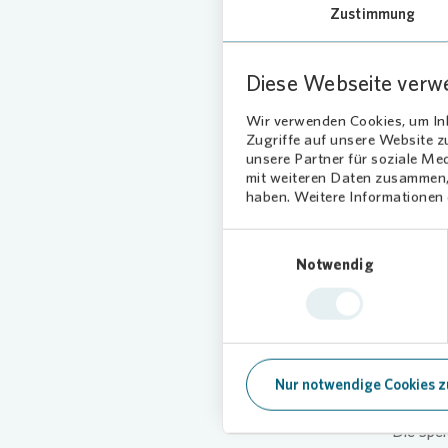
unterst
Zustimmung
Beantrag
Unterstü
Diese Webseite verw
mit Lebe
lokalen 
Wir verwenden Cookies, um Inh
Zugriffe auf unsere Website 
„Das Pro
unsere Partner für soziale Me
schnell 
mit weiteren Daten zusammen, 
Wintermo
haben. Weitere Informationen d
weiterh
sagt Den
Einwilligungsauswahl
Notwendig
Vonovia
wir gern
in der O
verdient
Nur notwendige Cookies z
Vonovia
Die Spe